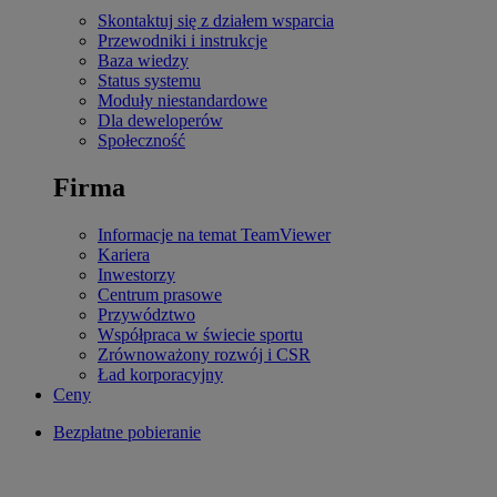
Skontaktuj się z działem wsparcia
Przewodniki i instrukcje
Baza wiedzy
Status systemu
Moduły niestandardowe
Dla deweloperów
Społeczność
Firma
Informacje na temat TeamViewer
Kariera
Inwestorzy
Centrum prasowe
Przywództwo
Współpraca w świecie sportu
Zrównoważony rozwój i CSR
Ład korporacyjny
Ceny
Bezpłatne pobieranie