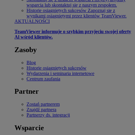
wsparcia lub skontaktuj się z naszym zespołem.
Historie osiągniętych sukcesów
Zapoznaj się z
wynikami osiągniętymi przez klientów TeamViewer.
AKTUALNOŚCI
TeamViewer informuje o szybkim przyjęciu swojej oferty
Al wśród klientów.
Zasoby
Blog
Historie osiągniętych sukcesów
Wydarzenia i seminaria internetowe
Centrum zaufania
Partner
Zostań partnerem
Znajdź partnera
Partnerzy ds. integracji
Wsparcie