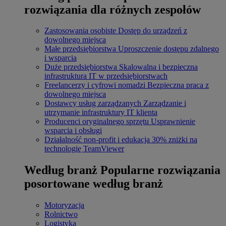
rozwiązania dla różnych zespołów
Zastosowania osobiste
Dostęp do urządzeń z
dowolnego miejsca
Małe przedsiębiorstwa
Uproszczenie dostępu zdalnego
i wsparcia
Duże przedsiębiorstwa
Skalowalna i bezpieczna
infrastruktura IT w przedsiębiorstwach
Freelancerzy i cyfrowi nomadzi
Bezpieczna praca z
dowolnego miejsca
Dostawcy usług zarządzanych
Zarządzanie i
utrzymanie infrastruktury IT klienta
Producenci oryginalnego sprzętu
Usprawnienie
wsparcia i obsługi
Działalność non-profit i edukacja
30% zniżki na
technologię TeamViewer
Według branż
Popularne rozwiązania
posortowane według branż
Motoryzacja
Rolnictwo
Logistyka