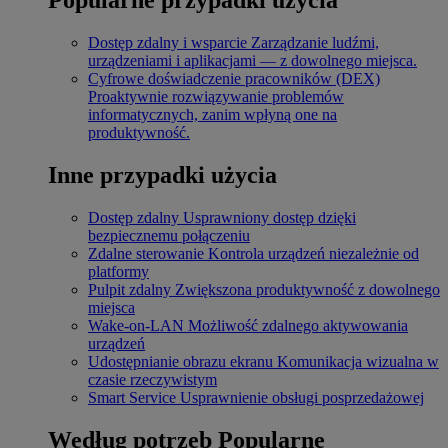
Dostęp zdalny i wsparcie
Zarządzanie ludźmi,
urządzeniami i aplikacjami — z dowolnego miejsca.
Cyfrowe doświadczenie pracowników (DEX)
Proaktywnie rozwiązywanie problemów
informatycznych, zanim wpłyną one na
produktywność.
Inne przypadki użycia
Dostęp zdalny
Usprawniony dostęp dzięki
bezpiecznemu połączeniu
Zdalne sterowanie
Kontrola urządzeń niezależnie od
platformy
Pulpit zdalny
Zwiększona produktywność z dowolnego
miejsca
Wake-on-LAN
Możliwość zdalnego aktywowania
urządzeń
Udostępnianie obrazu ekranu
Komunikacja wizualna w
czasie rzeczywistym
Smart Service
Usprawnienie obsługi posprzedażowej
Według potrzeb
Popularne