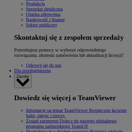
Produkcja
Sprzedaż detaliczna
Opieka zdrowotna
Bankowość i finanse
Sektor publiczny
Skontaktuj się z zespołem sprzedaży
Potrzebujesz pomocy w wyborze odpowiedniego
rozwiązania, złożeniu zamówienia lub aktualizacji licencji?
Odezwij się do nas
Dla przedsiębiorstw
Zasoby
Dowiedz się więcej o TeamViewer
Informacje na temat TeamViewer
Bezpieczne łączenie
ludzi, miejsc i rzeczy.
Zostań partnerem
Dołącz do naszego globalnego
programu partnerskiego TeamUP.
Skontaktuj się z działem wsparcia
Przejrzyj artykuły