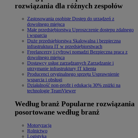
rozwiązania dla różnych zespołów
Zastosowania osobiste
Dostęp do urządzeń z
dowolnego miejsca
Małe przedsiębiorstwa
Uproszczenie dostępu zdalnego
i wsparcia
Duże przedsiębiorstwa
Skalowalna i bezpieczna
infrastruktura IT w przedsiębiorstwach
Freelancerzy i cyfrowi nomadzi
Bezpieczna praca z
dowolnego miejsca
Dostawcy usług zarządzanych
Zarządzanie i
utrzymanie infrastruktury IT klienta
Producenci oryginalnego sprzętu
Usprawnienie
wsparcia i obsługi
Działalność non-profit i edukacja
30% zniżki na
technologię TeamViewer
Według branż
Popularne rozwiązania
posortowane według branż
Motoryzacja
Rolnictwo
Logistyka