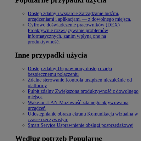
Dostęp zdalny i wsparcie
Zarządzanie ludźmi,
urządzeniami i aplikacjami — z dowolnego miejsca.
Cyfrowe doświadczenie pracowników (DEX)
Proaktywnie rozwiązywanie problemów
informatycznych, zanim wpłyną one na
produktywność.
Inne przypadki użycia
Dostęp zdalny
Usprawniony dostęp dzięki
bezpiecznemu połączeniu
Zdalne sterowanie
Kontrola urządzeń niezależnie od
platformy
Pulpit zdalny
Zwiększona produktywność z dowolnego
miejsca
Wake-on-LAN
Możliwość zdalnego aktywowania
urządzeń
Udostępnianie obrazu ekranu
Komunikacja wizualna w
czasie rzeczywistym
Smart Service
Usprawnienie obsługi posprzedażowej
Według potrzeb
Popularne