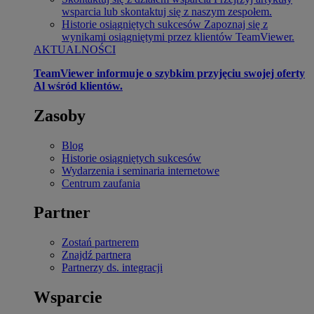
wsparcia lub skontaktuj się z naszym zespołem.
Historie osiągniętych sukcesów
Zapoznaj się z
wynikami osiągniętymi przez klientów TeamViewer.
AKTUALNOŚCI
TeamViewer informuje o szybkim przyjęciu swojej oferty
Al wśród klientów.
Zasoby
Blog
Historie osiągniętych sukcesów
Wydarzenia i seminaria internetowe
Centrum zaufania
Partner
Zostań partnerem
Znajdź partnera
Partnerzy ds. integracji
Wsparcie