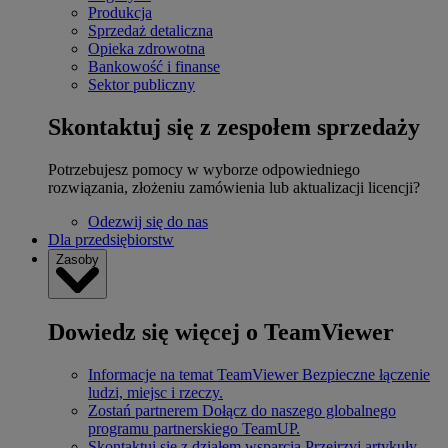
Produkcja
Sprzedaż detaliczna
Opieka zdrowotna
Bankowość i finanse
Sektor publiczny
Skontaktuj się z zespołem sprzedaży
Potrzebujesz pomocy w wyborze odpowiedniego
rozwiązania, złożeniu zamówienia lub aktualizacji licencji?
Odezwij się do nas
Dla przedsiębiorstw
Zasoby
Dowiedz się więcej o TeamViewer
Informacje na temat TeamViewer
Bezpieczne łączenie
ludzi, miejsc i rzeczy.
Zostań partnerem
Dołącz do naszego globalnego
programu partnerskiego TeamUP.
Skontaktuj się z działem wsparcia
Przejrzyj artykuły