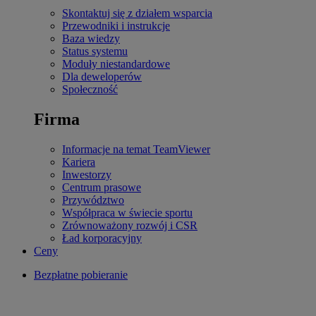
Skontaktuj się z działem wsparcia
Przewodniki i instrukcje
Baza wiedzy
Status systemu
Moduły niestandardowe
Dla deweloperów
Społeczność
Firma
Informacje na temat TeamViewer
Kariera
Inwestorzy
Centrum prasowe
Przywództwo
Współpraca w świecie sportu
Zrównoważony rozwój i CSR
Ład korporacyjny
Ceny
Bezpłatne pobieranie