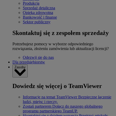
Produkcja
Sprzedaż detaliczna
Opieka zdrowotna
Bankowość i finanse
Sektor publiczny
Skontaktuj się z zespołem sprzedaży
Potrzebujesz pomocy w wyborze odpowiedniego
rozwiązania, złożeniu zamówienia lub aktualizacji licencji?
Odezwij się do nas
Dla przedsiębiorstw
Zasoby
Dowiedz się więcej o TeamViewer
Informacje na temat TeamViewer
Bezpieczne łączenie
ludzi, miejsc i rzeczy.
Zostań partnerem
Dołącz do naszego globalnego
programu partnerskiego TeamUP.
Skontaktuj się z działem wsparcia
Przejrzyj artykuły