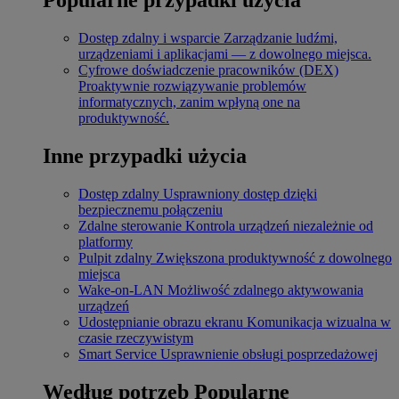
Dostęp zdalny i wsparcie
Zarządzanie ludźmi,
urządzeniami i aplikacjami — z dowolnego miejsca.
Cyfrowe doświadczenie pracowników (DEX)
Proaktywnie rozwiązywanie problemów
informatycznych, zanim wpłyną one na
produktywność.
Inne przypadki użycia
Dostęp zdalny
Usprawniony dostęp dzięki
bezpiecznemu połączeniu
Zdalne sterowanie
Kontrola urządzeń niezależnie od
platformy
Pulpit zdalny
Zwiększona produktywność z dowolnego
miejsca
Wake-on-LAN
Możliwość zdalnego aktywowania
urządzeń
Udostępnianie obrazu ekranu
Komunikacja wizualna w
czasie rzeczywistym
Smart Service
Usprawnienie obsługi posprzedażowej
Według potrzeb
Popularne