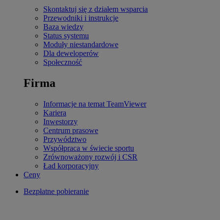
Skontaktuj się z działem wsparcia
Przewodniki i instrukcje
Baza wiedzy
Status systemu
Moduły niestandardowe
Dla deweloperów
Społeczność
Firma
Informacje na temat TeamViewer
Kariera
Inwestorzy
Centrum prasowe
Przywództwo
Współpraca w świecie sportu
Zrównoważony rozwój i CSR
Ład korporacyjny
Ceny
Bezpłatne pobieranie