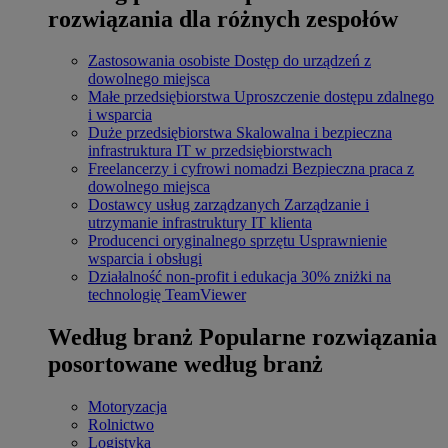
rozwiązania dla różnych zespołów
Zastosowania osobiste
Dostęp do urządzeń z
dowolnego miejsca
Małe przedsiębiorstwa
Uproszczenie dostępu zdalnego
i wsparcia
Duże przedsiębiorstwa
Skalowalna i bezpieczna
infrastruktura IT w przedsiębiorstwach
Freelancerzy i cyfrowi nomadzi
Bezpieczna praca z
dowolnego miejsca
Dostawcy usług zarządzanych
Zarządzanie i
utrzymanie infrastruktury IT klienta
Producenci oryginalnego sprzętu
Usprawnienie
wsparcia i obsługi
Działalność non-profit i edukacja
30% zniżki na
technologię TeamViewer
Według branż
Popularne rozwiązania
posortowane według branż
Motoryzacja
Rolnictwo
Logistyka