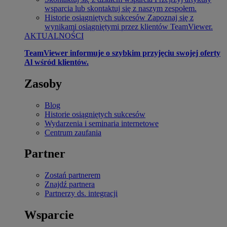
wsparcia lub skontaktuj się z naszym zespołem.
Historie osiągniętych sukcesów
Zapoznaj się z
wynikami osiągniętymi przez klientów TeamViewer.
AKTUALNOŚCI
TeamViewer informuje o szybkim przyjęciu swojej oferty
Al wśród klientów.
Zasoby
Blog
Historie osiągniętych sukcesów
Wydarzenia i seminaria internetowe
Centrum zaufania
Partner
Zostań partnerem
Znajdź partnera
Partnerzy ds. integracji
Wsparcie