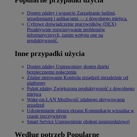
Dostęp zdalny i wsparcie
Zarządzanie ludźmi,
urządzeniami i aplikacjami — z dowolnego miejsca.
Cyfrowe doświadczenie pracowników (DEX)
Proaktywnie rozwiązywanie problemów
informatycznych, zanim wpłyną one na
produktywność.
Inne przypadki użycia
Dostęp zdalny
Usprawniony dostęp dzięki
bezpiecznemu połączeniu
Zdalne sterowanie
Kontrola urządzeń niezależnie od
platformy
Pulpit zdalny
Zwiększona produktywność z dowolnego
miejsca
Wake-on-LAN
Możliwość zdalnego aktywowania
urządzeń
Udostępnianie obrazu ekranu
Komunikacja wizualna w
czasie rzeczywistym
Smart Service
Usprawnienie obsługi posprzedażowej
Według potrzeb
Popularne