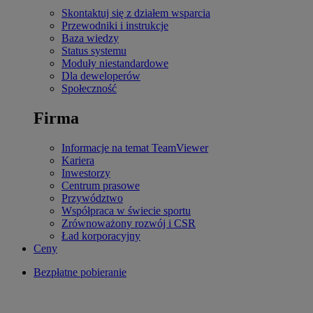
Skontaktuj się z działem wsparcia
Przewodniki i instrukcje
Baza wiedzy
Status systemu
Moduły niestandardowe
Dla deweloperów
Społeczność
Firma
Informacje na temat TeamViewer
Kariera
Inwestorzy
Centrum prasowe
Przywództwo
Współpraca w świecie sportu
Zrównoważony rozwój i CSR
Ład korporacyjny
Ceny
Bezpłatne pobieranie