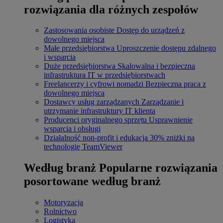
rozwiązania dla różnych zespołów
Zastosowania osobiste
Dostęp do urządzeń z
dowolnego miejsca
Małe przedsiębiorstwa
Uproszczenie dostępu zdalnego
i wsparcia
Duże przedsiębiorstwa
Skalowalna i bezpieczna
infrastruktura IT w przedsiębiorstwach
Freelancerzy i cyfrowi nomadzi
Bezpieczna praca z
dowolnego miejsca
Dostawcy usług zarządzanych
Zarządzanie i
utrzymanie infrastruktury IT klienta
Producenci oryginalnego sprzętu
Usprawnienie
wsparcia i obsługi
Działalność non-profit i edukacja
30% zniżki na
technologię TeamViewer
Według branż
Popularne rozwiązania
posortowane według branż
Motoryzacja
Rolnictwo
Logistyka