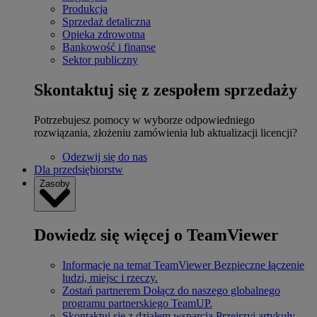
Produkcja
Sprzedaż detaliczna
Opieka zdrowotna
Bankowość i finanse
Sektor publiczny
Skontaktuj się z zespołem sprzedaży
Potrzebujesz pomocy w wyborze odpowiedniego
rozwiązania, złożeniu zamówienia lub aktualizacji licencji?
Odezwij się do nas
Dla przedsiębiorstw
Zasoby
Dowiedz się więcej o TeamViewer
Informacje na temat TeamViewer
Bezpieczne łączenie
ludzi, miejsc i rzeczy.
Zostań partnerem
Dołącz do naszego globalnego
programu partnerskiego TeamUP.
Skontaktuj się z działem wsparcia
Przejrzyj artykuły