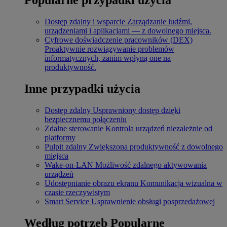
Dostęp zdalny i wsparcie
Zarządzanie ludźmi,
urządzeniami i aplikacjami — z dowolnego miejsca.
Cyfrowe doświadczenie pracowników (DEX)
Proaktywnie rozwiązywanie problemów
informatycznych, zanim wpłyną one na
produktywność.
Inne przypadki użycia
Dostęp zdalny
Usprawniony dostęp dzięki
bezpiecznemu połączeniu
Zdalne sterowanie
Kontrola urządzeń niezależnie od
platformy
Pulpit zdalny
Zwiększona produktywność z dowolnego
miejsca
Wake-on-LAN
Możliwość zdalnego aktywowania
urządzeń
Udostępnianie obrazu ekranu
Komunikacja wizualna w
czasie rzeczywistym
Smart Service
Usprawnienie obsługi posprzedażowej
Według potrzeb
Popularne