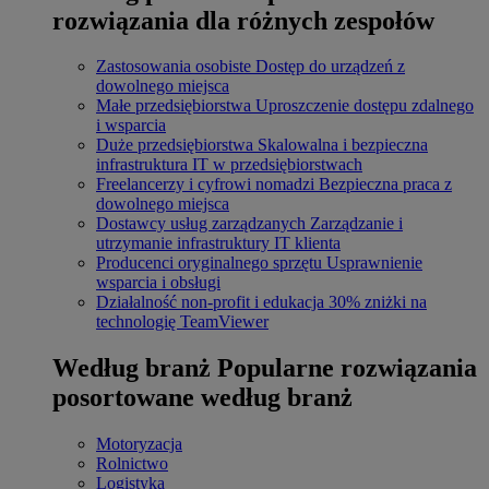
rozwiązania dla różnych zespołów
Zastosowania osobiste
Dostęp do urządzeń z
dowolnego miejsca
Małe przedsiębiorstwa
Uproszczenie dostępu zdalnego
i wsparcia
Duże przedsiębiorstwa
Skalowalna i bezpieczna
infrastruktura IT w przedsiębiorstwach
Freelancerzy i cyfrowi nomadzi
Bezpieczna praca z
dowolnego miejsca
Dostawcy usług zarządzanych
Zarządzanie i
utrzymanie infrastruktury IT klienta
Producenci oryginalnego sprzętu
Usprawnienie
wsparcia i obsługi
Działalność non-profit i edukacja
30% zniżki na
technologię TeamViewer
Według branż
Popularne rozwiązania
posortowane według branż
Motoryzacja
Rolnictwo
Logistyka