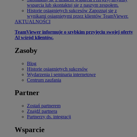
wsparcia lub skontaktuj się z naszym zespołem.
Historie osiągniętych sukcesów
Zapoznaj się z
wynikami osiągniętymi przez klientów TeamViewer.
AKTUALNOŚCI
TeamViewer informuje o szybkim przyjęciu swojej oferty
Al wśród klientów.
Zasoby
Blog
Historie osiągniętych sukcesów
Wydarzenia i seminaria internetowe
Centrum zaufania
Partner
Zostań partnerem
Znajdź partnera
Partnerzy ds. integracji
Wsparcie