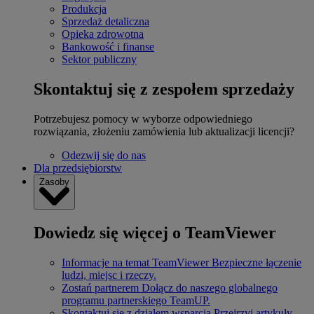
Produkcja
Sprzedaż detaliczna
Opieka zdrowotna
Bankowość i finanse
Sektor publiczny
Skontaktuj się z zespołem sprzedaży
Potrzebujesz pomocy w wyborze odpowiedniego
rozwiązania, złożeniu zamówienia lub aktualizacji licencji?
Odezwij się do nas
Dla przedsiębiorstw
Zasoby
Dowiedz się więcej o TeamViewer
Informacje na temat TeamViewer
Bezpieczne łączenie
ludzi, miejsc i rzeczy.
Zostań partnerem
Dołącz do naszego globalnego
programu partnerskiego TeamUP.
Skontaktuj się z działem wsparcia
Przejrzyj artykuły