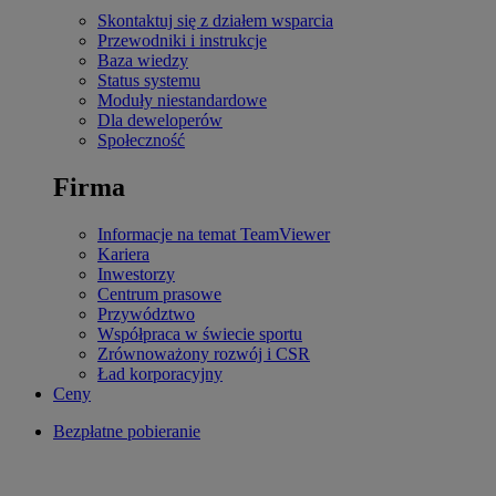
Skontaktuj się z działem wsparcia
Przewodniki i instrukcje
Baza wiedzy
Status systemu
Moduły niestandardowe
Dla deweloperów
Społeczność
Firma
Informacje na temat TeamViewer
Kariera
Inwestorzy
Centrum prasowe
Przywództwo
Współpraca w świecie sportu
Zrównoważony rozwój i CSR
Ład korporacyjny
Ceny
Bezpłatne pobieranie