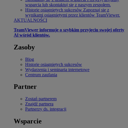
wsparcia lub skontaktuj się z naszym zespołem.
Historie osiągniętych sukcesów
Zapoznaj się z
wynikami osiągniętymi przez klientów TeamViewer.
AKTUALNOŚCI
TeamViewer informuje o szybkim przyjęciu swojej oferty
Al wśród klientów.
Zasoby
Blog
Historie osiągniętych sukcesów
Wydarzenia i seminaria internetowe
Centrum zaufania
Partner
Zostań partnerem
Znajdź partnera
Partnerzy ds. integracji
Wsparcie