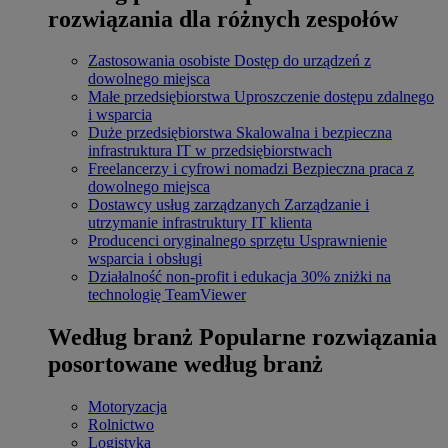
rozwiązania dla różnych zespołów
Zastosowania osobiste
Dostęp do urządzeń z
dowolnego miejsca
Małe przedsiębiorstwa
Uproszczenie dostępu zdalnego
i wsparcia
Duże przedsiębiorstwa
Skalowalna i bezpieczna
infrastruktura IT w przedsiębiorstwach
Freelancerzy i cyfrowi nomadzi
Bezpieczna praca z
dowolnego miejsca
Dostawcy usług zarządzanych
Zarządzanie i
utrzymanie infrastruktury IT klienta
Producenci oryginalnego sprzętu
Usprawnienie
wsparcia i obsługi
Działalność non-profit i edukacja
30% zniżki na
technologię TeamViewer
Według branż
Popularne rozwiązania
posortowane według branż
Motoryzacja
Rolnictwo
Logistyka