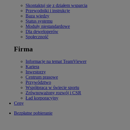
Skontaktuj się z działem wsparcia
Przewodniki i instrukcje
Baza wiedzy
Status systemu
Moduły niestandardowe
Dla deweloperów
Społeczność
Firma
Informacje na temat TeamViewer
Kariera
Inwestorzy
Centrum prasowe
Przywództwo
Współpraca w świecie sportu
Zrównoważony rozwój i CSR
Ład korporacyjny
Ceny
Bezpłatne pobieranie