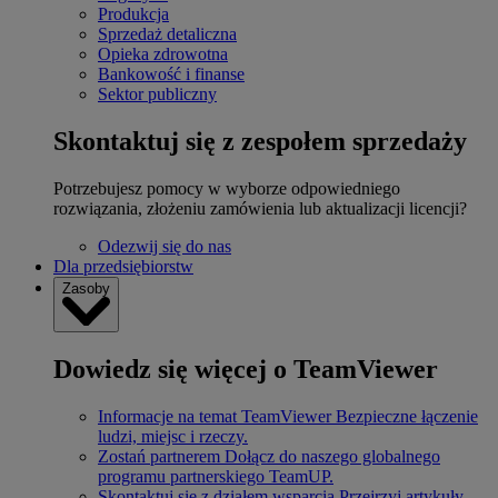
Produkcja
Sprzedaż detaliczna
Opieka zdrowotna
Bankowość i finanse
Sektor publiczny
Skontaktuj się z zespołem sprzedaży
Potrzebujesz pomocy w wyborze odpowiedniego
rozwiązania, złożeniu zamówienia lub aktualizacji licencji?
Odezwij się do nas
Dla przedsiębiorstw
Zasoby
Dowiedz się więcej o TeamViewer
Informacje na temat TeamViewer
Bezpieczne łączenie
ludzi, miejsc i rzeczy.
Zostań partnerem
Dołącz do naszego globalnego
programu partnerskiego TeamUP.
Skontaktuj się z działem wsparcia
Przejrzyj artykuły