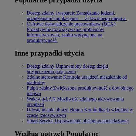
Dostęp zdalny i wsparcie
Zarządzanie ludźmi,
urządzeniami i aplikacjami — z dowolnego miejsca.
Cyfrowe doświadczenie pracowników (DEX)
Proaktywnie rozwiązywanie problemów
informatycznych, zanim wpłyną one na
produktywność.
Inne przypadki użycia
Dostęp zdalny
Usprawniony dostęp dzięki
bezpiecznemu połączeniu
Zdalne sterowanie
Kontrola urządzeń niezależnie od
platformy
Pulpit zdalny
Zwiększona produktywność z dowolnego
miejsca
Wake-on-LAN
Możliwość zdalnego aktywowania
urządzeń
Udostępnianie obrazu ekranu
Komunikacja wizualna w
czasie rzeczywistym
Smart Service
Usprawnienie obsługi posprzedażowej
Według potrzeb
Popularne