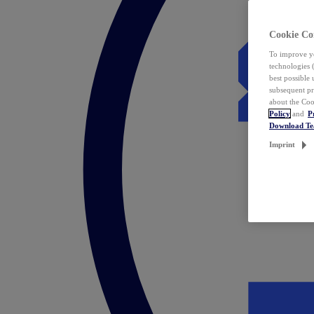
Cookie Co
To improve yo
technologies 
best possible
subsequent pr
about the Coo
Policy
and
P
Download T
Imprint