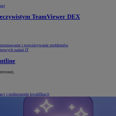
nej
zeczywistym
TeamViewer DEX
poznawanie i rozwiązywanie problemów
ynowych zadań IT
ntline
zerzonej.
cy i podnoszenie kwalifikacji