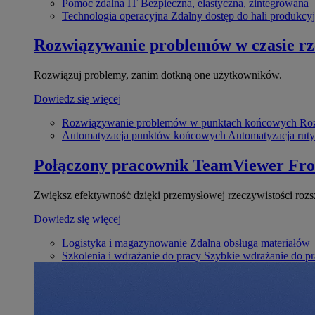
Pomoc zdalna IT
Bezpieczna, elastyczna, zintegrowana
Technologia operacyjna
Zdalny dostęp do hali produkcyj
Rozwiązywanie problemów w czasie r
Rozwiązuj problemy, zanim dotkną one użytkowników.
Dowiedz się więcej
Rozwiązywanie problemów w punktach końcowych
Roz
Automatyzacja punktów końcowych
Automatyzacja rut
Połączony pracownik
TeamViewer Fro
Zwiększ efektywność dzięki przemysłowej rzeczywistości rozs
Dowiedz się więcej
Logistyka i magazynowanie
Zdalna obsługa materiałów
Szkolenia i wdrażanie do pracy
Szybkie wdrażanie do pra