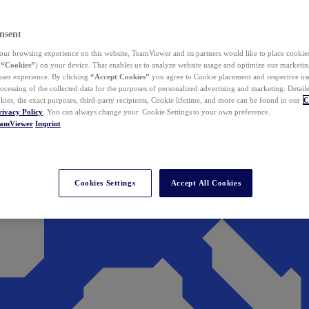
nsent
ur browsing experience on this website, TeamViewer and its partners would like to place cookies
(
“Cookies”
) on your device. That enables us to analyze website usage and optimize our marketing
 user experience. By clicking
“Accept Cookies”
you agree to Cookie placement and respective use,
ocessing of the collected data for the purposes of personalized advertising and marketing. Detail
kies, the exact purposes, third-party recipients, Cookie lifetime, and more can be found in our
C
rivacy Policy
. You can always change your Cookie Settings to your own preference.
eamViewer
Imprint
Cookies Settings
Accept All Cookies