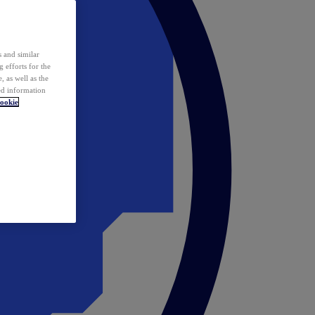
 and similar
 efforts for the
 as well as the
ed information
ookie