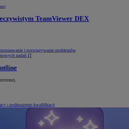
nej
zeczywistym
TeamViewer DEX
poznawanie i rozwiązywanie problemów
ynowych zadań IT
ntline
zerzonej.
cy i podnoszenie kwalifikacji