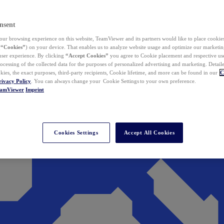
nsent
ur browsing experience on this website, TeamViewer and its partners would like to place cookies
(
“Cookies”
) on your device. That enables us to analyze website usage and optimize our marketing
 user experience. By clicking
“Accept Cookies”
you agree to Cookie placement and respective use,
ocessing of the collected data for the purposes of personalized advertising and marketing. Detail
kies, the exact purposes, third-party recipients, Cookie lifetime, and more can be found in our
C
rivacy Policy
. You can always change your Cookie Settings to your own preference.
eamViewer
Imprint
Cookies Settings
Accept All Cookies