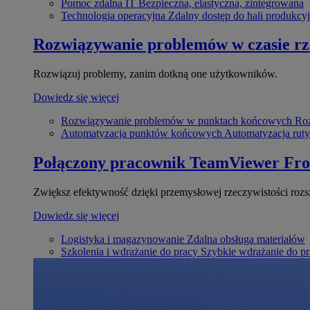
Pomoc zdalna IT
Bezpieczna, elastyczna, zintegrowana
Technologia operacyjna
Zdalny dostęp do hali produkcyj
Rozwiązywanie problemów w czasie r
Rozwiązuj problemy, zanim dotkną one użytkowników.
Dowiedz się więcej
Rozwiązywanie problemów w punktach końcowych
Roz
Automatyzacja punktów końcowych
Automatyzacja rut
Połączony pracownik
TeamViewer Fro
Zwiększ efektywność dzięki przemysłowej rzeczywistości rozs
Dowiedz się więcej
Logistyka i magazynowanie
Zdalna obsługa materiałów
Szkolenia i wdrażanie do pracy
Szybkie wdrażanie do pra