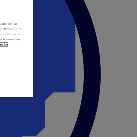
 and similar
 efforts for the
 as well as the
ed information
ookie