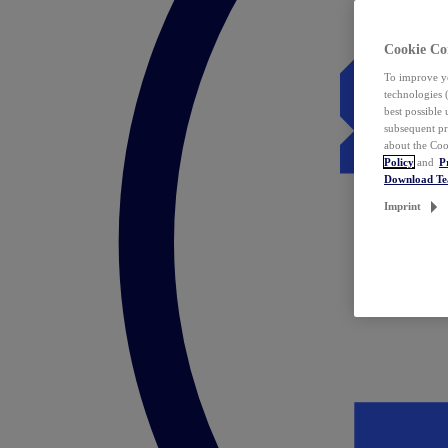
Cookie Co
To improve yo
technologies 
best possible
subsequent pr
about the Coo
Policy
and
P
Download T
Imprint