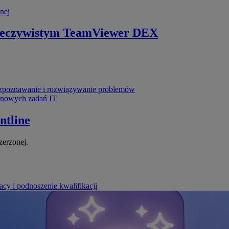
nej
zeczywistym
TeamViewer DEX
poznawanie i rozwiązywanie problemów
ynowych zadań IT
ntline
zerzonej.
cy i podnoszenie kwalifikacji