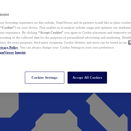
nsent
ur browsing experience on this website, TeamViewer and its partners would like to place cookies
(
“Cookies”
) on your device. That enables us to analyze website usage and optimize our marketing
 user experience. By clicking
“Accept Cookies”
you agree to Cookie placement and respective use,
ocessing of the collected data for the purposes of personalized advertising and marketing. Detail
kies, the exact purposes, third-party recipients, Cookie lifetime, and more can be found in our
C
rivacy Policy
. You can always change your Cookie Settings to your own preference.
eamViewer
Imprint
Cookies Settings
Accept All Cookies