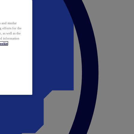
 and similar
 efforts for the
 as well as the
ed information
ookie