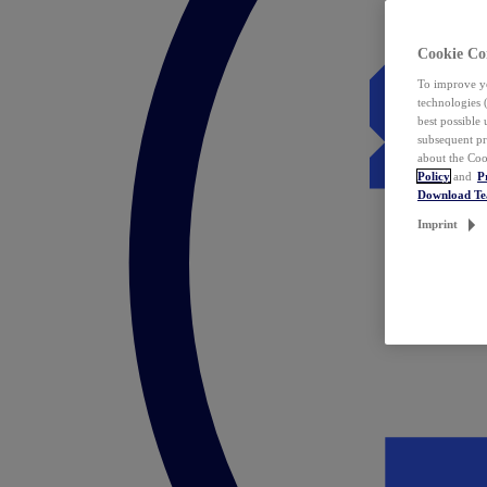
Cookie Co
To improve yo
technologies 
best possible
subsequent pr
about the Coo
Policy
and
P
Download T
Imprint