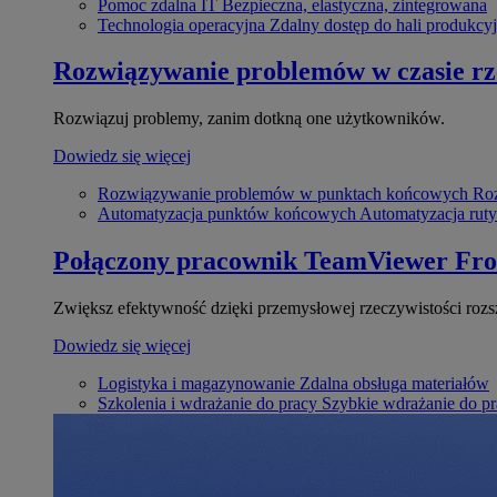
Pomoc zdalna IT
Bezpieczna, elastyczna, zintegrowana
Technologia operacyjna
Zdalny dostęp do hali produkcyj
Rozwiązywanie problemów w czasie r
Rozwiązuj problemy, zanim dotkną one użytkowników.
Dowiedz się więcej
Rozwiązywanie problemów w punktach końcowych
Roz
Automatyzacja punktów końcowych
Automatyzacja rut
Połączony pracownik
TeamViewer Fro
Zwiększ efektywność dzięki przemysłowej rzeczywistości rozs
Dowiedz się więcej
Logistyka i magazynowanie
Zdalna obsługa materiałów
Szkolenia i wdrażanie do pracy
Szybkie wdrażanie do pra