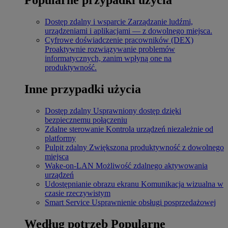
Dostęp zdalny i wsparcie
Zarządzanie ludźmi,
urządzeniami i aplikacjami — z dowolnego miejsca.
Cyfrowe doświadczenie pracowników (DEX)
Proaktywnie rozwiązywanie problemów
informatycznych, zanim wpłyną one na
produktywność.
Inne przypadki użycia
Dostęp zdalny
Usprawniony dostęp dzięki
bezpiecznemu połączeniu
Zdalne sterowanie
Kontrola urządzeń niezależnie od
platformy
Pulpit zdalny
Zwiększona produktywność z dowolnego
miejsca
Wake-on-LAN
Możliwość zdalnego aktywowania
urządzeń
Udostępnianie obrazu ekranu
Komunikacja wizualna w
czasie rzeczywistym
Smart Service
Usprawnienie obsługi posprzedażowej
Według potrzeb
Popularne