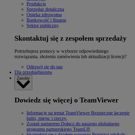
Produkcja
Sprzedaż detaliczna
Opieka zdrowotna
Bankowość i finanse
Sektor publiczny
Skontaktuj się z zespołem sprzedaży
Potrzebujesz pomocy w wyborze odpowiedniego
rozwiązania, złożeniu zamówienia lub aktualizacji licencji?
Odezwij się do nas
Dla przedsiębiorstw
Zasoby
Dowiedz się więcej o TeamViewer
Informacje na temat TeamViewer
Bezpieczne łączenie
ludzi, miejsc i rzeczy.
Zostań partnerem
Dołącz do naszego globalnego
programu partnerskiego TeamUP.
Skontaktuj się z działem wsparcia
Przejrzyj artykuły