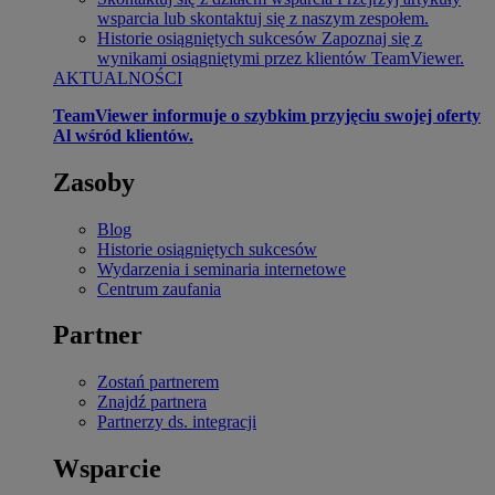
wsparcia lub skontaktuj się z naszym zespołem.
Historie osiągniętych sukcesów
Zapoznaj się z
wynikami osiągniętymi przez klientów TeamViewer.
AKTUALNOŚCI
TeamViewer informuje o szybkim przyjęciu swojej oferty
Al wśród klientów.
Zasoby
Blog
Historie osiągniętych sukcesów
Wydarzenia i seminaria internetowe
Centrum zaufania
Partner
Zostań partnerem
Znajdź partnera
Partnerzy ds. integracji
Wsparcie