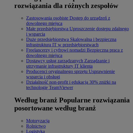
rozwiązania dla różnych zespołów
Zastosowania osobiste
Dostęp do urządzeń z
dowolnego miejsca
Małe przedsiębiorstwa
Uproszczenie dostępu zdalnego
i wsparcia
Duże przedsiębiorstwa
Skalowalna i bezpieczna
infrastruktura IT w przedsiębiorstwach
Freelancerzy i cyfrowi nomadzi
Bezpieczna praca z
dowolnego miejsca
Dostawcy usług zarządzanych
Zarządzanie i
utrzymanie infrastruktury IT klienta
Producenci oryginalnego sprzętu
Usprawnienie
wsparcia i obsługi
Działalność non-profit i edukacja
30% zniżki na
technologię TeamViewer
Według branż
Popularne rozwiązania
posortowane według branż
Motoryzacja
Rolnictwo
Logistyka