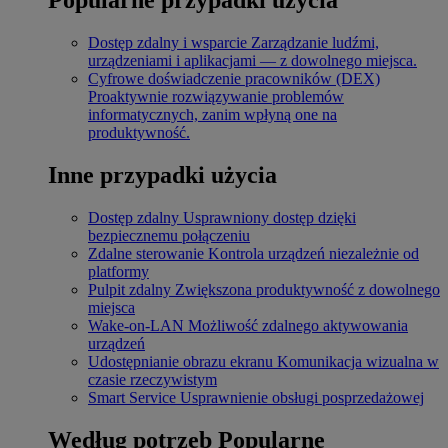
Dostęp zdalny i wsparcie
Zarządzanie ludźmi,
urządzeniami i aplikacjami — z dowolnego miejsca.
Cyfrowe doświadczenie pracowników (DEX)
Proaktywnie rozwiązywanie problemów
informatycznych, zanim wpłyną one na
produktywność.
Inne przypadki użycia
Dostęp zdalny
Usprawniony dostęp dzięki
bezpiecznemu połączeniu
Zdalne sterowanie
Kontrola urządzeń niezależnie od
platformy
Pulpit zdalny
Zwiększona produktywność z dowolnego
miejsca
Wake-on-LAN
Możliwość zdalnego aktywowania
urządzeń
Udostępnianie obrazu ekranu
Komunikacja wizualna w
czasie rzeczywistym
Smart Service
Usprawnienie obsługi posprzedażowej
Według potrzeb
Popularne