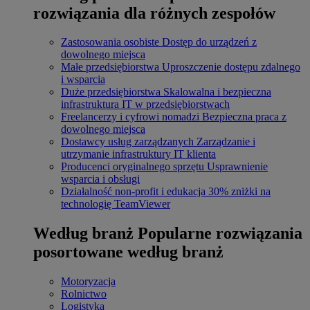
rozwiązania dla różnych zespołów
Zastosowania osobiste
Dostęp do urządzeń z
dowolnego miejsca
Małe przedsiębiorstwa
Uproszczenie dostępu zdalnego
i wsparcia
Duże przedsiębiorstwa
Skalowalna i bezpieczna
infrastruktura IT w przedsiębiorstwach
Freelancerzy i cyfrowi nomadzi
Bezpieczna praca z
dowolnego miejsca
Dostawcy usług zarządzanych
Zarządzanie i
utrzymanie infrastruktury IT klienta
Producenci oryginalnego sprzętu
Usprawnienie
wsparcia i obsługi
Działalność non-profit i edukacja
30% zniżki na
technologię TeamViewer
Według branż
Popularne rozwiązania
posortowane według branż
Motoryzacja
Rolnictwo
Logistyka