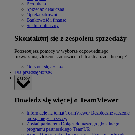
Produkcja
Sprzedaż detaliczna
Opieka zdrowotna
Bankowość i finanse
Sektor publiczny
Skontaktuj się z zespołem sprzedaży
Potrzebujesz pomocy w wyborze odpowiedniego
rozwiązania, złożeniu zamówienia lub aktualizacji licencji?
Odezwij się do nas
Dla przedsiębiorstw
Zasoby
Dowiedz się więcej o TeamViewer
Informacje na temat TeamViewer
Bezpieczne łączenie
ludzi, miejsc i rzeczy.
Zostań partnerem
Dołącz do naszego globalnego
programu partnerskiego TeamUP.
Skontaktuj się z działem wsparcia
Przejrzyj artykuły