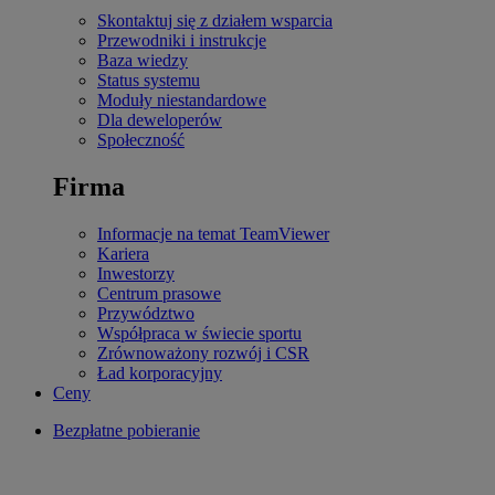
Skontaktuj się z działem wsparcia
Przewodniki i instrukcje
Baza wiedzy
Status systemu
Moduły niestandardowe
Dla deweloperów
Społeczność
Firma
Informacje na temat TeamViewer
Kariera
Inwestorzy
Centrum prasowe
Przywództwo
Współpraca w świecie sportu
Zrównoważony rozwój i CSR
Ład korporacyjny
Ceny
Bezpłatne pobieranie