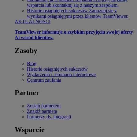
wsparcia lub skontaktuj się z naszym zespołem.
Historie osiągniętych sukcesów
Zapoznaj się z
wynikami osiągniętymi przez klientów TeamViewer.
AKTUALNOŚCI
TeamViewer informuje o szybkim przyjęciu swojej oferty
Al wśród klientów.
Zasoby
Blog
Historie osiągniętych sukcesów
Wydarzenia i seminaria internetowe
Centrum zaufania
Partner
Zostań partnerem
Znajdź partnera
Partnerzy ds. integracji
Wsparcie