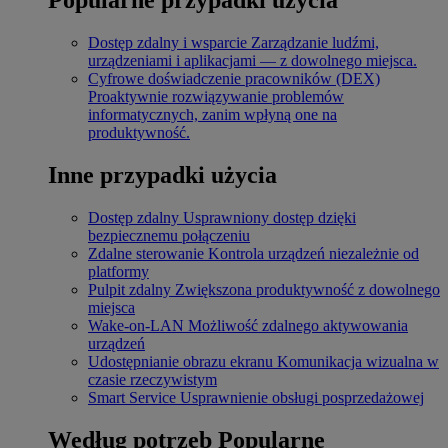
Dostęp zdalny i wsparcie
Zarządzanie ludźmi,
urządzeniami i aplikacjami — z dowolnego miejsca.
Cyfrowe doświadczenie pracowników (DEX)
Proaktywnie rozwiązywanie problemów
informatycznych, zanim wpłyną one na
produktywność.
Inne przypadki użycia
Dostęp zdalny
Usprawniony dostęp dzięki
bezpiecznemu połączeniu
Zdalne sterowanie
Kontrola urządzeń niezależnie od
platformy
Pulpit zdalny
Zwiększona produktywność z dowolnego
miejsca
Wake-on-LAN
Możliwość zdalnego aktywowania
urządzeń
Udostępnianie obrazu ekranu
Komunikacja wizualna w
czasie rzeczywistym
Smart Service
Usprawnienie obsługi posprzedażowej
Według potrzeb
Popularne