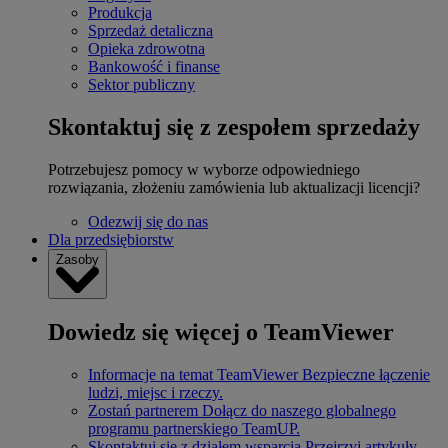
Produkcja
Sprzedaż detaliczna
Opieka zdrowotna
Bankowość i finanse
Sektor publiczny
Skontaktuj się z zespołem sprzedaży
Potrzebujesz pomocy w wyborze odpowiedniego
rozwiązania, złożeniu zamówienia lub aktualizacji licencji?
Odezwij się do nas
Dla przedsiębiorstw
Zasoby
Dowiedz się więcej o TeamViewer
Informacje na temat TeamViewer
Bezpieczne łączenie
ludzi, miejsc i rzeczy.
Zostań partnerem
Dołącz do naszego globalnego
programu partnerskiego TeamUP.
Skontaktuj się z działem wsparcia
Przejrzyj artykuły