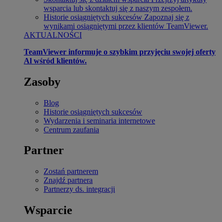
wsparcia lub skontaktuj się z naszym zespołem.
Historie osiągniętych sukcesów
Zapoznaj się z
wynikami osiągniętymi przez klientów TeamViewer.
AKTUALNOŚCI
TeamViewer informuje o szybkim przyjęciu swojej oferty
Al wśród klientów.
Zasoby
Blog
Historie osiągniętych sukcesów
Wydarzenia i seminaria internetowe
Centrum zaufania
Partner
Zostań partnerem
Znajdź partnera
Partnerzy ds. integracji
Wsparcie