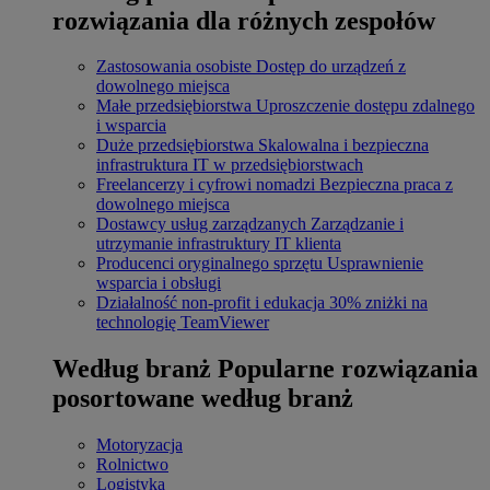
rozwiązania dla różnych zespołów
Zastosowania osobiste
Dostęp do urządzeń z
dowolnego miejsca
Małe przedsiębiorstwa
Uproszczenie dostępu zdalnego
i wsparcia
Duże przedsiębiorstwa
Skalowalna i bezpieczna
infrastruktura IT w przedsiębiorstwach
Freelancerzy i cyfrowi nomadzi
Bezpieczna praca z
dowolnego miejsca
Dostawcy usług zarządzanych
Zarządzanie i
utrzymanie infrastruktury IT klienta
Producenci oryginalnego sprzętu
Usprawnienie
wsparcia i obsługi
Działalność non-profit i edukacja
30% zniżki na
technologię TeamViewer
Według branż
Popularne rozwiązania
posortowane według branż
Motoryzacja
Rolnictwo
Logistyka