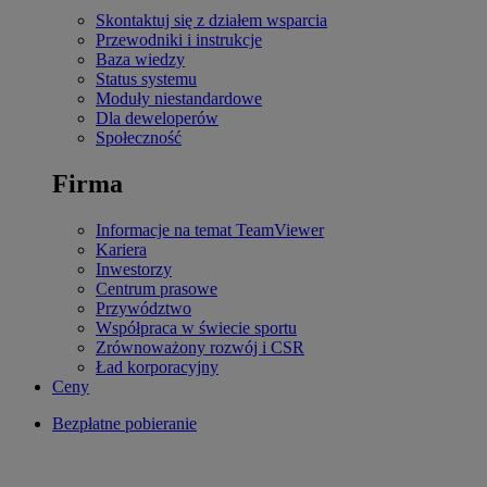
Skontaktuj się z działem wsparcia
Przewodniki i instrukcje
Baza wiedzy
Status systemu
Moduły niestandardowe
Dla deweloperów
Społeczność
Firma
Informacje na temat TeamViewer
Kariera
Inwestorzy
Centrum prasowe
Przywództwo
Współpraca w świecie sportu
Zrównoważony rozwój i CSR
Ład korporacyjny
Ceny
Bezpłatne pobieranie