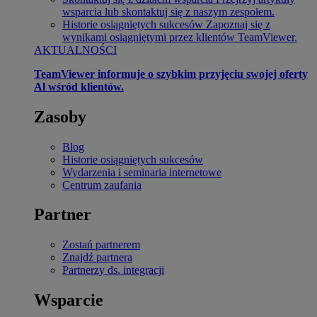
wsparcia lub skontaktuj się z naszym zespołem.
Historie osiągniętych sukcesów
Zapoznaj się z
wynikami osiągniętymi przez klientów TeamViewer.
AKTUALNOŚCI
TeamViewer informuje o szybkim przyjęciu swojej oferty
Al wśród klientów.
Zasoby
Blog
Historie osiągniętych sukcesów
Wydarzenia i seminaria internetowe
Centrum zaufania
Partner
Zostań partnerem
Znajdź partnera
Partnerzy ds. integracji
Wsparcie