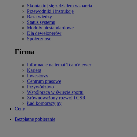
Skontaktuj się z działem wsparcia
Przewodniki i instrukcje
Baza wiedzy
Status systemu
Moduły niestandardowe
Dla deweloperów
Społeczność
Firma
Informacje na temat TeamViewer
Kariera
Inwestorzy
Centrum prasowe
Przywództwo
Współpraca w świecie sportu
Zrównoważony rozwój i CSR
Ład korporacyjny
Ceny
Bezpłatne pobieranie