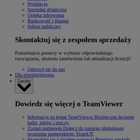
Produkcja
Sprzedaż detaliczna
Opieka zdrowotna
Bankowość i finanse
Sektor publiczny
Skontaktuj się z zespołem sprzedaży
Potrzebujesz pomocy w wyborze odpowiedniego
rozwiązania, złożeniu zamówienia lub aktualizacji licencji?
Odezwij się do nas
Dla przedsiębiorstw
Zasoby
Dowiedz się więcej o TeamViewer
Informacje na temat TeamViewer
Bezpieczne łączenie
ludzi, miejsc i rzeczy.
Zostań partnerem
Dołącz do naszego globalnego
programu partnerskiego TeamUP.
Skontaktuj się z działem wsparcia
Przejrzyj artykuły