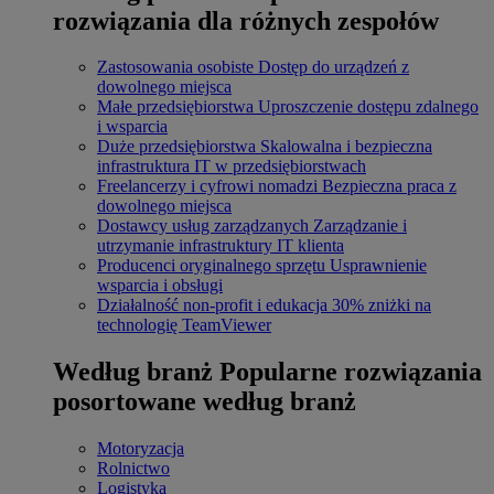
rozwiązania dla różnych zespołów
Zastosowania osobiste
Dostęp do urządzeń z
dowolnego miejsca
Małe przedsiębiorstwa
Uproszczenie dostępu zdalnego
i wsparcia
Duże przedsiębiorstwa
Skalowalna i bezpieczna
infrastruktura IT w przedsiębiorstwach
Freelancerzy i cyfrowi nomadzi
Bezpieczna praca z
dowolnego miejsca
Dostawcy usług zarządzanych
Zarządzanie i
utrzymanie infrastruktury IT klienta
Producenci oryginalnego sprzętu
Usprawnienie
wsparcia i obsługi
Działalność non-profit i edukacja
30% zniżki na
technologię TeamViewer
Według branż
Popularne rozwiązania
posortowane według branż
Motoryzacja
Rolnictwo
Logistyka