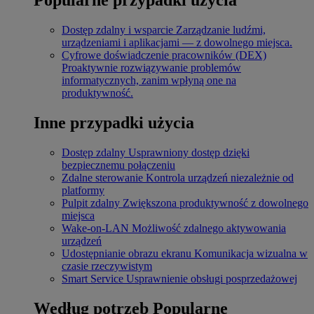
Dostęp zdalny i wsparcie
Zarządzanie ludźmi,
urządzeniami i aplikacjami — z dowolnego miejsca.
Cyfrowe doświadczenie pracowników (DEX)
Proaktywnie rozwiązywanie problemów
informatycznych, zanim wpłyną one na
produktywność.
Inne przypadki użycia
Dostęp zdalny
Usprawniony dostęp dzięki
bezpiecznemu połączeniu
Zdalne sterowanie
Kontrola urządzeń niezależnie od
platformy
Pulpit zdalny
Zwiększona produktywność z dowolnego
miejsca
Wake-on-LAN
Możliwość zdalnego aktywowania
urządzeń
Udostępnianie obrazu ekranu
Komunikacja wizualna w
czasie rzeczywistym
Smart Service
Usprawnienie obsługi posprzedażowej
Według potrzeb
Popularne