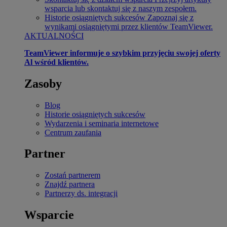
wsparcia lub skontaktuj się z naszym zespołem.
Historie osiągniętych sukcesów
Zapoznaj się z
wynikami osiągniętymi przez klientów TeamViewer.
AKTUALNOŚCI
TeamViewer informuje o szybkim przyjęciu swojej oferty
Al wśród klientów.
Zasoby
Blog
Historie osiągniętych sukcesów
Wydarzenia i seminaria internetowe
Centrum zaufania
Partner
Zostań partnerem
Znajdź partnera
Partnerzy ds. integracji
Wsparcie