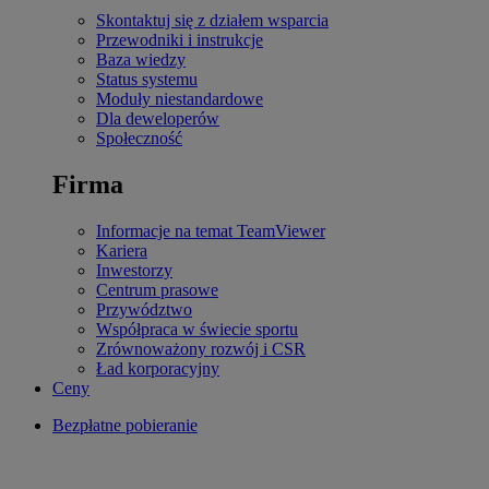
Skontaktuj się z działem wsparcia
Przewodniki i instrukcje
Baza wiedzy
Status systemu
Moduły niestandardowe
Dla deweloperów
Społeczność
Firma
Informacje na temat TeamViewer
Kariera
Inwestorzy
Centrum prasowe
Przywództwo
Współpraca w świecie sportu
Zrównoważony rozwój i CSR
Ład korporacyjny
Ceny
Bezpłatne pobieranie