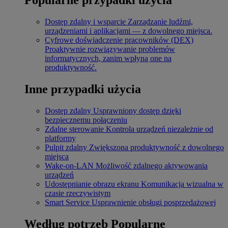
Dostęp zdalny i wsparcie
Zarządzanie ludźmi,
urządzeniami i aplikacjami — z dowolnego miejsca.
Cyfrowe doświadczenie pracowników (DEX)
Proaktywnie rozwiązywanie problemów
informatycznych, zanim wpłyną one na
produktywność.
Inne przypadki użycia
Dostęp zdalny
Usprawniony dostęp dzięki
bezpiecznemu połączeniu
Zdalne sterowanie
Kontrola urządzeń niezależnie od
platformy
Pulpit zdalny
Zwiększona produktywność z dowolnego
miejsca
Wake-on-LAN
Możliwość zdalnego aktywowania
urządzeń
Udostępnianie obrazu ekranu
Komunikacja wizualna w
czasie rzeczywistym
Smart Service
Usprawnienie obsługi posprzedażowej
Według potrzeb
Popularne