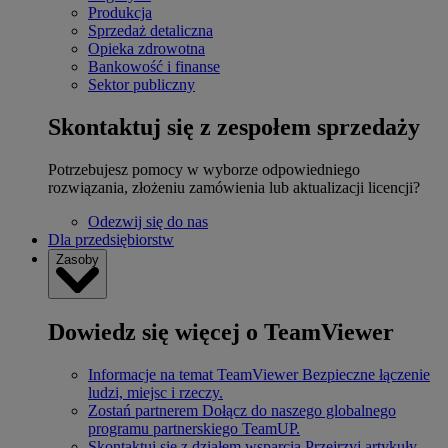
Produkcja
Sprzedaż detaliczna
Opieka zdrowotna
Bankowość i finanse
Sektor publiczny
Skontaktuj się z zespołem sprzedaży
Potrzebujesz pomocy w wyborze odpowiedniego
rozwiązania, złożeniu zamówienia lub aktualizacji licencji?
Odezwij się do nas
Dla przedsiębiorstw
Zasoby
Dowiedz się więcej o TeamViewer
Informacje na temat TeamViewer
Bezpieczne łączenie
ludzi, miejsc i rzeczy.
Zostań partnerem
Dołącz do naszego globalnego
programu partnerskiego TeamUP.
Skontaktuj się z działem wsparcia
Przejrzyj artykuły