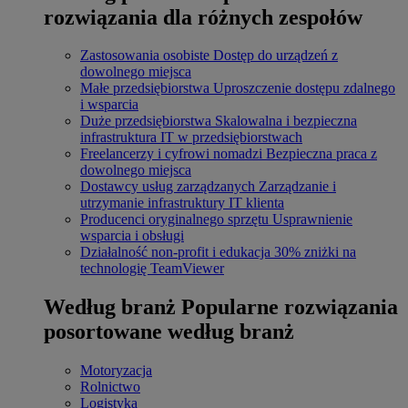
rozwiązania dla różnych zespołów
Zastosowania osobiste
Dostęp do urządzeń z
dowolnego miejsca
Małe przedsiębiorstwa
Uproszczenie dostępu zdalnego
i wsparcia
Duże przedsiębiorstwa
Skalowalna i bezpieczna
infrastruktura IT w przedsiębiorstwach
Freelancerzy i cyfrowi nomadzi
Bezpieczna praca z
dowolnego miejsca
Dostawcy usług zarządzanych
Zarządzanie i
utrzymanie infrastruktury IT klienta
Producenci oryginalnego sprzętu
Usprawnienie
wsparcia i obsługi
Działalność non-profit i edukacja
30% zniżki na
technologię TeamViewer
Według branż
Popularne rozwiązania
posortowane według branż
Motoryzacja
Rolnictwo
Logistyka