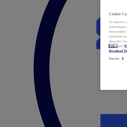
Cookie Co
To improve yo
technologies 
best possible
subsequent pr
about the Coo
Policy
and
P
Download T
Imprint