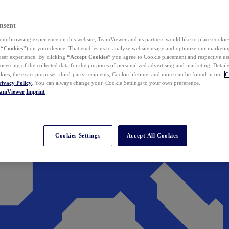
nsent
ur browsing experience on this website, TeamViewer and its partners would like to place cookies
(
“Cookies”
) on your device. That enables us to analyze website usage and optimize our marketing
 user experience. By clicking
“Accept Cookies”
you agree to Cookie placement and respective use,
ocessing of the collected data for the purposes of personalized advertising and marketing. Detail
kies, the exact purposes, third-party recipients, Cookie lifetime, and more can be found in our
C
rivacy Policy
. You can always change your Cookie Settings to your own preference.
eamViewer
Imprint
Cookies Settings
Accept All Cookies