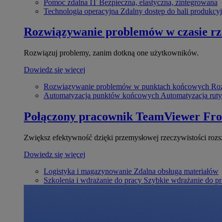
Pomoc zdalna IT
Bezpieczna, elastyczna, zintegrowana
Technologia operacyjna
Zdalny dostęp do hali produkcyj
Rozwiązywanie problemów w czasie r
Rozwiązuj problemy, zanim dotkną one użytkowników.
Dowiedz się więcej
Rozwiązywanie problemów w punktach końcowych
Roz
Automatyzacja punktów końcowych
Automatyzacja rut
Połączony pracownik
TeamViewer Fro
Zwiększ efektywność dzięki przemysłowej rzeczywistości rozs
Dowiedz się więcej
Logistyka i magazynowanie
Zdalna obsługa materiałów
Szkolenia i wdrażanie do pracy
Szybkie wdrażanie do pra