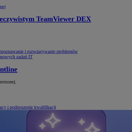
nej
zeczywistym
TeamViewer DEX
poznawanie i rozwiązywanie problemów
ynowych zadań IT
ntline
zerzonej.
cy i podnoszenie kwalifikacji