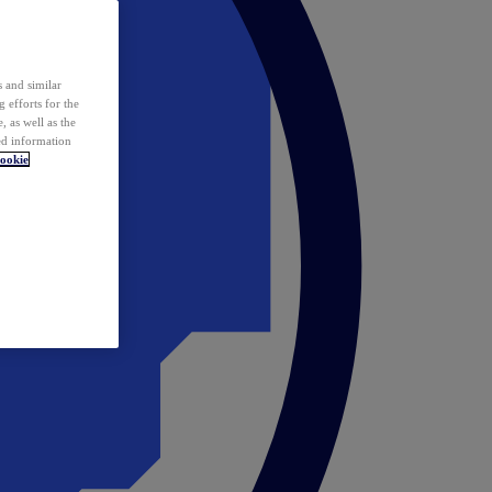
 and similar
 efforts for the
 as well as the
ed information
ookie