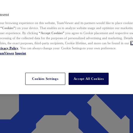
nsent
ur browsing experience on this website, TeamViewer and its partners would like to place cookies
(
“Cookies”
) on your device. That enables us to analyze website usage and optimize our marketing
 user experience. By clicking
“Accept Cookies”
you agree to Cookie placement and respective use,
ocessing of the collected data for the purposes of personalized advertising and marketing. Detail
kies, the exact purposes, third-party recipients, Cookie lifetime, and more can be found in our
C
rivacy Policy
. You can always change your Cookie Settings to your own preference.
eamViewer
Imprint
Cookies Settings
Accept All Cookies