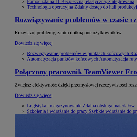
Pomoc zdalna IT
Bezpieczna, elastyczna, zintegrowana
Technologia operacyjna
Zdalny dostęp do hali produkcyj
Rozwiązywanie problemów w czasie r
Rozwiązuj problemy, zanim dotkną one użytkowników.
Dowiedz się więcej
Rozwiązywanie problemów w punktach końcowych
Roz
Automatyzacja punktów końcowych
Automatyzacja rut
Połączony pracownik
TeamViewer Fro
Zwiększ efektywność dzięki przemysłowej rzeczywistości rozs
Dowiedz się więcej
Logistyka i magazynowanie
Zdalna obsługa materiałów
Szkolenia i wdrażanie do pracy
Szybkie wdrażanie do pra