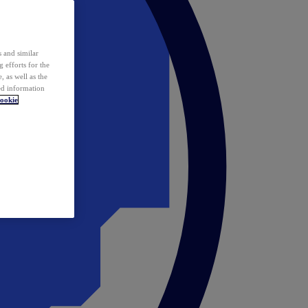
 and similar
 efforts for the
 as well as the
ed information
ookie