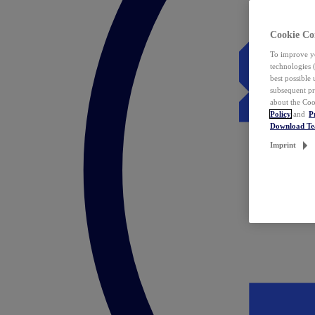
Cookie Co
To improve yo
technologies 
best possible
subsequent pr
about the Coo
Policy
and
P
Download T
Imprint