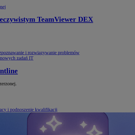
nej
zeczywistym
TeamViewer DEX
poznawanie i rozwiązywanie problemów
ynowych zadań IT
ntline
zerzonej.
cy i podnoszenie kwalifikacji