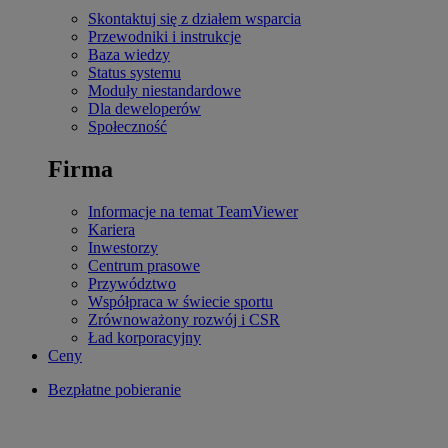
Skontaktuj się z działem wsparcia
Przewodniki i instrukcje
Baza wiedzy
Status systemu
Moduły niestandardowe
Dla deweloperów
Społeczność
Firma
Informacje na temat TeamViewer
Kariera
Inwestorzy
Centrum prasowe
Przywództwo
Współpraca w świecie sportu
Zrównoważony rozwój i CSR
Ład korporacyjny
Ceny
Bezpłatne pobieranie