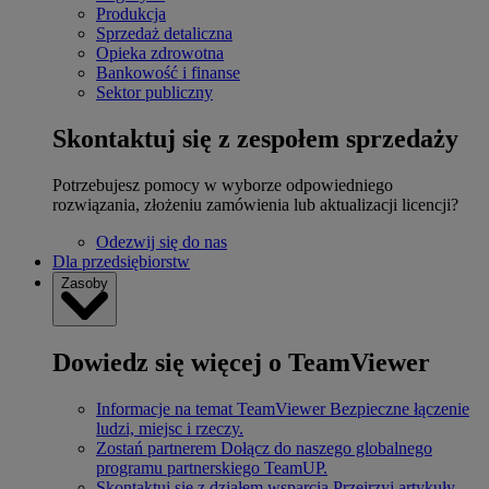
Produkcja
Sprzedaż detaliczna
Opieka zdrowotna
Bankowość i finanse
Sektor publiczny
Skontaktuj się z zespołem sprzedaży
Potrzebujesz pomocy w wyborze odpowiedniego
rozwiązania, złożeniu zamówienia lub aktualizacji licencji?
Odezwij się do nas
Dla przedsiębiorstw
Zasoby
Dowiedz się więcej o TeamViewer
Informacje na temat TeamViewer
Bezpieczne łączenie
ludzi, miejsc i rzeczy.
Zostań partnerem
Dołącz do naszego globalnego
programu partnerskiego TeamUP.
Skontaktuj się z działem wsparcia
Przejrzyj artykuły