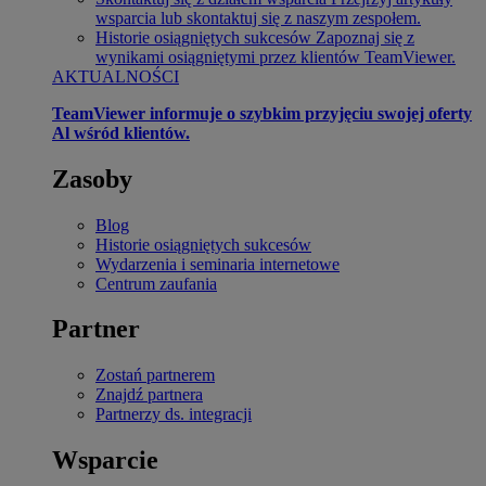
wsparcia lub skontaktuj się z naszym zespołem.
Historie osiągniętych sukcesów
Zapoznaj się z
wynikami osiągniętymi przez klientów TeamViewer.
AKTUALNOŚCI
TeamViewer informuje o szybkim przyjęciu swojej oferty
Al wśród klientów.
Zasoby
Blog
Historie osiągniętych sukcesów
Wydarzenia i seminaria internetowe
Centrum zaufania
Partner
Zostań partnerem
Znajdź partnera
Partnerzy ds. integracji
Wsparcie