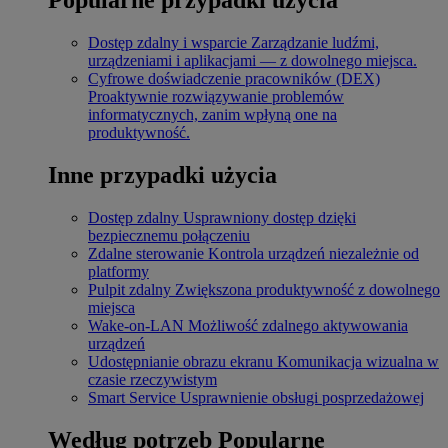
Dostęp zdalny i wsparcie
Zarządzanie ludźmi,
urządzeniami i aplikacjami — z dowolnego miejsca.
Cyfrowe doświadczenie pracowników (DEX)
Proaktywnie rozwiązywanie problemów
informatycznych, zanim wpłyną one na
produktywność.
Inne przypadki użycia
Dostęp zdalny
Usprawniony dostęp dzięki
bezpiecznemu połączeniu
Zdalne sterowanie
Kontrola urządzeń niezależnie od
platformy
Pulpit zdalny
Zwiększona produktywność z dowolnego
miejsca
Wake-on-LAN
Możliwość zdalnego aktywowania
urządzeń
Udostępnianie obrazu ekranu
Komunikacja wizualna w
czasie rzeczywistym
Smart Service
Usprawnienie obsługi posprzedażowej
Według potrzeb
Popularne