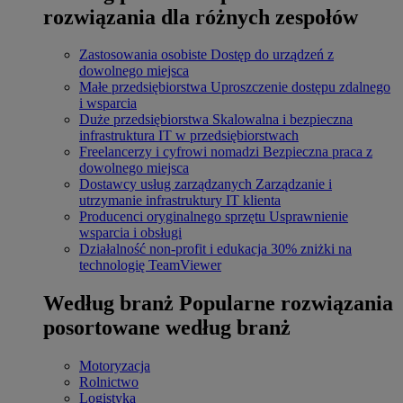
rozwiązania dla różnych zespołów
Zastosowania osobiste
Dostęp do urządzeń z
dowolnego miejsca
Małe przedsiębiorstwa
Uproszczenie dostępu zdalnego
i wsparcia
Duże przedsiębiorstwa
Skalowalna i bezpieczna
infrastruktura IT w przedsiębiorstwach
Freelancerzy i cyfrowi nomadzi
Bezpieczna praca z
dowolnego miejsca
Dostawcy usług zarządzanych
Zarządzanie i
utrzymanie infrastruktury IT klienta
Producenci oryginalnego sprzętu
Usprawnienie
wsparcia i obsługi
Działalność non-profit i edukacja
30% zniżki na
technologię TeamViewer
Według branż
Popularne rozwiązania
posortowane według branż
Motoryzacja
Rolnictwo
Logistyka