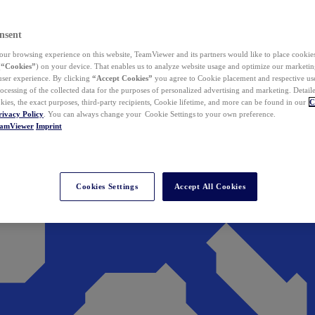
nsent
ur browsing experience on this website, TeamViewer and its partners would like to place cookies
(
“Cookies”
) on your device. That enables us to analyze website usage and optimize our marketing
 user experience. By clicking
“Accept Cookies”
you agree to Cookie placement and respective use,
ocessing of the collected data for the purposes of personalized advertising and marketing. Detail
kies, the exact purposes, third-party recipients, Cookie lifetime, and more can be found in our
C
rivacy Policy
. You can always change your Cookie Settings to your own preference.
eamViewer
Imprint
Cookies Settings
Accept All Cookies