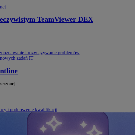
nej
zeczywistym
TeamViewer DEX
poznawanie i rozwiązywanie problemów
ynowych zadań IT
ntline
zerzonej.
cy i podnoszenie kwalifikacji