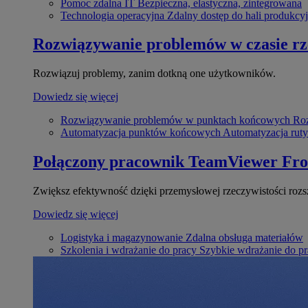
Pomoc zdalna IT
Bezpieczna, elastyczna, zintegrowana
Technologia operacyjna
Zdalny dostęp do hali produkcyj
Rozwiązywanie problemów w czasie r
Rozwiązuj problemy, zanim dotkną one użytkowników.
Dowiedz się więcej
Rozwiązywanie problemów w punktach końcowych
Roz
Automatyzacja punktów końcowych
Automatyzacja rut
Połączony pracownik
TeamViewer Fro
Zwiększ efektywność dzięki przemysłowej rzeczywistości rozs
Dowiedz się więcej
Logistyka i magazynowanie
Zdalna obsługa materiałów
Szkolenia i wdrażanie do pracy
Szybkie wdrażanie do pra