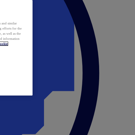
 and similar
 efforts for the
 as well as the
ed information
ookie