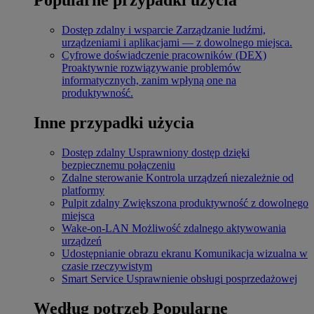
Dostęp zdalny i wsparcie
Zarządzanie ludźmi,
urządzeniami i aplikacjami — z dowolnego miejsca.
Cyfrowe doświadczenie pracowników (DEX)
Proaktywnie rozwiązywanie problemów
informatycznych, zanim wpłyną one na
produktywność.
Inne przypadki użycia
Dostęp zdalny
Usprawniony dostęp dzięki
bezpiecznemu połączeniu
Zdalne sterowanie
Kontrola urządzeń niezależnie od
platformy
Pulpit zdalny
Zwiększona produktywność z dowolnego
miejsca
Wake-on-LAN
Możliwość zdalnego aktywowania
urządzeń
Udostępnianie obrazu ekranu
Komunikacja wizualna w
czasie rzeczywistym
Smart Service
Usprawnienie obsługi posprzedażowej
Według potrzeb
Popularne