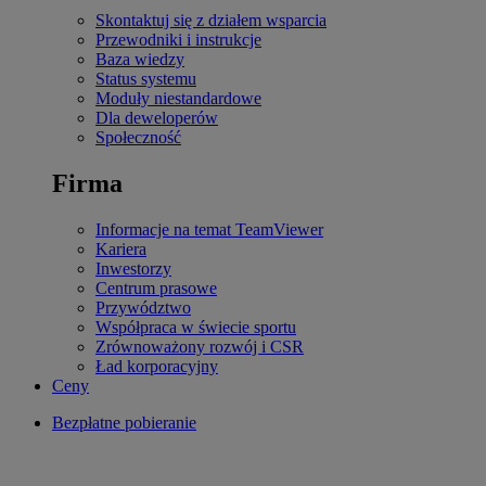
Skontaktuj się z działem wsparcia
Przewodniki i instrukcje
Baza wiedzy
Status systemu
Moduły niestandardowe
Dla deweloperów
Społeczność
Firma
Informacje na temat TeamViewer
Kariera
Inwestorzy
Centrum prasowe
Przywództwo
Współpraca w świecie sportu
Zrównoważony rozwój i CSR
Ład korporacyjny
Ceny
Bezpłatne pobieranie