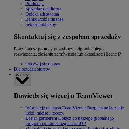
Produkcja
Sprzedaż detaliczna
Opieka zdrowotna
Bankowość i finanse
Sektor publiczny
Skontaktuj się z zespołem sprzedaży
Potrzebujesz pomocy w wyborze odpowiedniego
rozwiązania, złożeniu zamówienia lub aktualizacji licencji?
Odezwij się do nas
Dla przedsiębiorstw
Zasoby
Dowiedz się więcej o TeamViewer
Informacje na temat TeamViewer
Bezpieczne łączenie
ludzi, miejsc i rzeczy.
Zostań partnerem
Dołącz do naszego globalnego
programu partnerskiego TeamUP.
Skontaktuj się z działem wsparcia
Przejrzyj artykuły