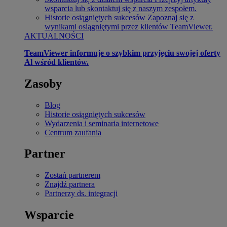
wsparcia lub skontaktuj się z naszym zespołem.
Historie osiągniętych sukcesów
Zapoznaj się z
wynikami osiągniętymi przez klientów TeamViewer.
AKTUALNOŚCI
TeamViewer informuje o szybkim przyjęciu swojej oferty
Al wśród klientów.
Zasoby
Blog
Historie osiągniętych sukcesów
Wydarzenia i seminaria internetowe
Centrum zaufania
Partner
Zostań partnerem
Znajdź partnera
Partnerzy ds. integracji
Wsparcie