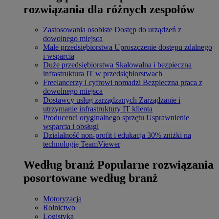
rozwiązania dla różnych zespołów
Zastosowania osobiste
Dostęp do urządzeń z
dowolnego miejsca
Małe przedsiębiorstwa
Uproszczenie dostępu zdalnego
i wsparcia
Duże przedsiębiorstwa
Skalowalna i bezpieczna
infrastruktura IT w przedsiębiorstwach
Freelancerzy i cyfrowi nomadzi
Bezpieczna praca z
dowolnego miejsca
Dostawcy usług zarządzanych
Zarządzanie i
utrzymanie infrastruktury IT klienta
Producenci oryginalnego sprzętu
Usprawnienie
wsparcia i obsługi
Działalność non-profit i edukacja
30% zniżki na
technologię TeamViewer
Według branż
Popularne rozwiązania
posortowane według branż
Motoryzacja
Rolnictwo
Logistyka