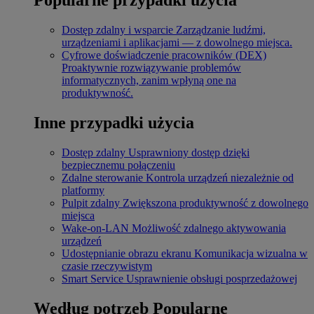
Dostęp zdalny i wsparcie
Zarządzanie ludźmi,
urządzeniami i aplikacjami — z dowolnego miejsca.
Cyfrowe doświadczenie pracowników (DEX)
Proaktywnie rozwiązywanie problemów
informatycznych, zanim wpłyną one na
produktywność.
Inne przypadki użycia
Dostęp zdalny
Usprawniony dostęp dzięki
bezpiecznemu połączeniu
Zdalne sterowanie
Kontrola urządzeń niezależnie od
platformy
Pulpit zdalny
Zwiększona produktywność z dowolnego
miejsca
Wake-on-LAN
Możliwość zdalnego aktywowania
urządzeń
Udostępnianie obrazu ekranu
Komunikacja wizualna w
czasie rzeczywistym
Smart Service
Usprawnienie obsługi posprzedażowej
Według potrzeb
Popularne