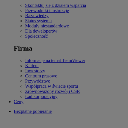
Skontaktuj się z działem wsparcia
Przewodniki i instrukcje
Baza wiedzy
Status systemu
Moduły niestandardowe
Dla deweloperów
Społeczność
Firma
Informacje na temat TeamViewer
Kariera
Inwestorzy
Centrum prasowe
Przywództwo
Współpraca w świecie sportu
Zrównoważony rozwój i CSR
Ład korporacyjny
Ceny
Bezpłatne pobieranie