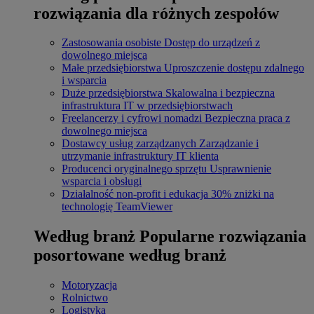
rozwiązania dla różnych zespołów
Zastosowania osobiste
Dostęp do urządzeń z
dowolnego miejsca
Małe przedsiębiorstwa
Uproszczenie dostępu zdalnego
i wsparcia
Duże przedsiębiorstwa
Skalowalna i bezpieczna
infrastruktura IT w przedsiębiorstwach
Freelancerzy i cyfrowi nomadzi
Bezpieczna praca z
dowolnego miejsca
Dostawcy usług zarządzanych
Zarządzanie i
utrzymanie infrastruktury IT klienta
Producenci oryginalnego sprzętu
Usprawnienie
wsparcia i obsługi
Działalność non-profit i edukacja
30% zniżki na
technologię TeamViewer
Według branż
Popularne rozwiązania
posortowane według branż
Motoryzacja
Rolnictwo
Logistyka