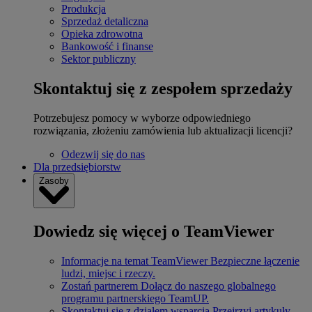
Produkcja
Sprzedaż detaliczna
Opieka zdrowotna
Bankowość i finanse
Sektor publiczny
Skontaktuj się z zespołem sprzedaży
Potrzebujesz pomocy w wyborze odpowiedniego
rozwiązania, złożeniu zamówienia lub aktualizacji licencji?
Odezwij się do nas
Dla przedsiębiorstw
Zasoby
Dowiedz się więcej o TeamViewer
Informacje na temat TeamViewer
Bezpieczne łączenie
ludzi, miejsc i rzeczy.
Zostań partnerem
Dołącz do naszego globalnego
programu partnerskiego TeamUP.
Skontaktuj się z działem wsparcia
Przejrzyj artykuły