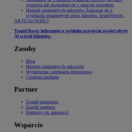
wsparcia lub skontaktuj się z naszym zespołem.
Historie osiągniętych sukcesów
Zapoznaj się z
wynikami osiągniętymi przez klientów TeamViewer.
AKTUALNOŚCI
TeamViewer informuje o szybkim przyjęciu swojej oferty
Al wśród klientów.
Zasoby
Blog
Historie osiągniętych sukcesów
Wydarzenia i seminaria internetowe
Centrum zaufania
Partner
Zostań partnerem
Znajdź partnera
Partnerzy ds. integracji
Wsparcie