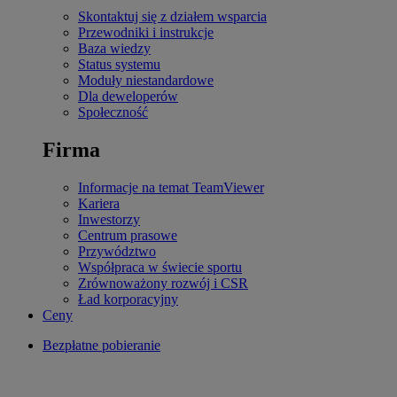
Skontaktuj się z działem wsparcia
Przewodniki i instrukcje
Baza wiedzy
Status systemu
Moduły niestandardowe
Dla deweloperów
Społeczność
Firma
Informacje na temat TeamViewer
Kariera
Inwestorzy
Centrum prasowe
Przywództwo
Współpraca w świecie sportu
Zrównoważony rozwój i CSR
Ład korporacyjny
Ceny
Bezpłatne pobieranie