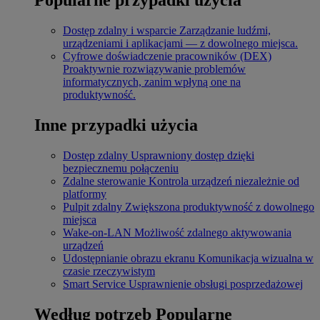
Dostęp zdalny i wsparcie
Zarządzanie ludźmi,
urządzeniami i aplikacjami — z dowolnego miejsca.
Cyfrowe doświadczenie pracowników (DEX)
Proaktywnie rozwiązywanie problemów
informatycznych, zanim wpłyną one na
produktywność.
Inne przypadki użycia
Dostęp zdalny
Usprawniony dostęp dzięki
bezpiecznemu połączeniu
Zdalne sterowanie
Kontrola urządzeń niezależnie od
platformy
Pulpit zdalny
Zwiększona produktywność z dowolnego
miejsca
Wake-on-LAN
Możliwość zdalnego aktywowania
urządzeń
Udostępnianie obrazu ekranu
Komunikacja wizualna w
czasie rzeczywistym
Smart Service
Usprawnienie obsługi posprzedażowej
Według potrzeb
Popularne