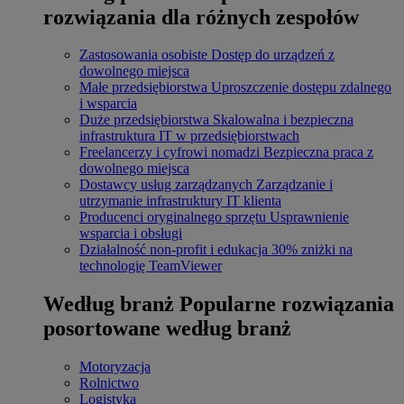
rozwiązania dla różnych zespołów
Zastosowania osobiste
Dostęp do urządzeń z
dowolnego miejsca
Małe przedsiębiorstwa
Uproszczenie dostępu zdalnego
i wsparcia
Duże przedsiębiorstwa
Skalowalna i bezpieczna
infrastruktura IT w przedsiębiorstwach
Freelancerzy i cyfrowi nomadzi
Bezpieczna praca z
dowolnego miejsca
Dostawcy usług zarządzanych
Zarządzanie i
utrzymanie infrastruktury IT klienta
Producenci oryginalnego sprzętu
Usprawnienie
wsparcia i obsługi
Działalność non-profit i edukacja
30% zniżki na
technologię TeamViewer
Według branż
Popularne rozwiązania
posortowane według branż
Motoryzacja
Rolnictwo
Logistyka