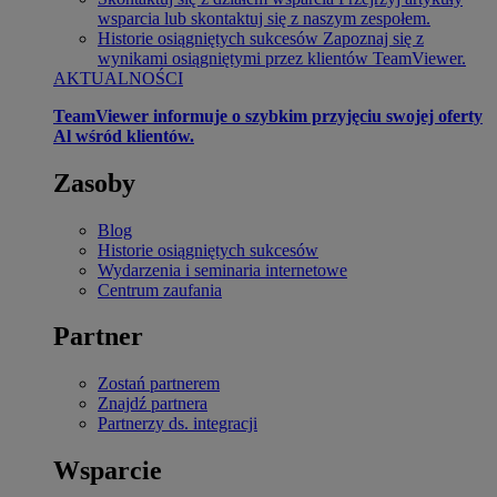
wsparcia lub skontaktuj się z naszym zespołem.
Historie osiągniętych sukcesów
Zapoznaj się z
wynikami osiągniętymi przez klientów TeamViewer.
AKTUALNOŚCI
TeamViewer informuje o szybkim przyjęciu swojej oferty
Al wśród klientów.
Zasoby
Blog
Historie osiągniętych sukcesów
Wydarzenia i seminaria internetowe
Centrum zaufania
Partner
Zostań partnerem
Znajdź partnera
Partnerzy ds. integracji
Wsparcie