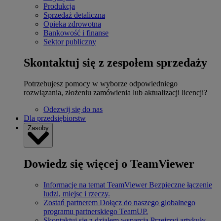
Produkcja
Sprzedaż detaliczna
Opieka zdrowotna
Bankowość i finanse
Sektor publiczny
Skontaktuj się z zespołem sprzedaży
Potrzebujesz pomocy w wyborze odpowiedniego
rozwiązania, złożeniu zamówienia lub aktualizacji licencji?
Odezwij się do nas
Dla przedsiębiorstw
Zasoby
Dowiedz się więcej o TeamViewer
Informacje na temat TeamViewer
Bezpieczne łączenie
ludzi, miejsc i rzeczy.
Zostań partnerem
Dołącz do naszego globalnego
programu partnerskiego TeamUP.
Skontaktuj się z działem wsparcia
Przejrzyj artykuły