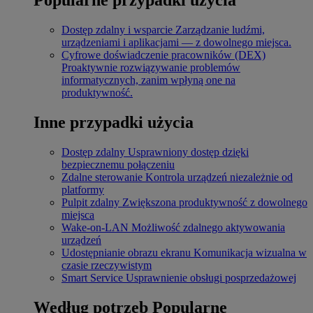
Dostęp zdalny i wsparcie
Zarządzanie ludźmi,
urządzeniami i aplikacjami — z dowolnego miejsca.
Cyfrowe doświadczenie pracowników (DEX)
Proaktywnie rozwiązywanie problemów
informatycznych, zanim wpłyną one na
produktywność.
Inne przypadki użycia
Dostęp zdalny
Usprawniony dostęp dzięki
bezpiecznemu połączeniu
Zdalne sterowanie
Kontrola urządzeń niezależnie od
platformy
Pulpit zdalny
Zwiększona produktywność z dowolnego
miejsca
Wake-on-LAN
Możliwość zdalnego aktywowania
urządzeń
Udostępnianie obrazu ekranu
Komunikacja wizualna w
czasie rzeczywistym
Smart Service
Usprawnienie obsługi posprzedażowej
Według potrzeb
Popularne