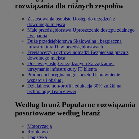
rozwiązania dla różnych zespołów
Zastosowania osobiste
Dostęp do urządzeń z
dowolnego miejsca
Małe przedsiębiorstwa
Uproszczenie dostępu zdalnego
i wsparcia
Duże przedsiębiorstwa
Skalowalna i bezpieczna
infrastruktura IT w przedsiębiorstwach
Freelancerzy i cyfrowi nomadzi
Bezpieczna praca z
dowolnego miejsca
Dostawcy usług zarządzanych
Zarządzanie i
utrzymanie infrastruktury IT klienta
Producenci oryginalnego sprzętu
Usprawnienie
wsparcia i obsługi
Działalność non-profit i edukacja
30% zniżki na
technologię TeamViewer
Według branż
Popularne rozwiązania
posortowane według branż
Motoryzacja
Rolnictwo
Logistyka