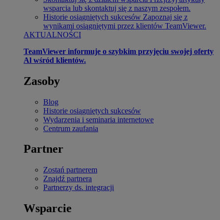
wsparcia lub skontaktuj się z naszym zespołem.
Historie osiągniętych sukcesów
Zapoznaj się z
wynikami osiągniętymi przez klientów TeamViewer.
AKTUALNOŚCI
TeamViewer informuje o szybkim przyjęciu swojej oferty
Al wśród klientów.
Zasoby
Blog
Historie osiągniętych sukcesów
Wydarzenia i seminaria internetowe
Centrum zaufania
Partner
Zostań partnerem
Znajdź partnera
Partnerzy ds. integracji
Wsparcie