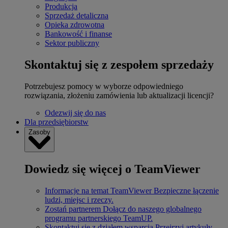
Produkcja
Sprzedaż detaliczna
Opieka zdrowotna
Bankowość i finanse
Sektor publiczny
Skontaktuj się z zespołem sprzedaży
Potrzebujesz pomocy w wyborze odpowiedniego
rozwiązania, złożeniu zamówienia lub aktualizacji licencji?
Odezwij się do nas
Dla przedsiębiorstw
Zasoby
Dowiedz się więcej o TeamViewer
Informacje na temat TeamViewer
Bezpieczne łączenie
ludzi, miejsc i rzeczy.
Zostań partnerem
Dołącz do naszego globalnego
programu partnerskiego TeamUP.
Skontaktuj się z działem wsparcia
Przejrzyj artykuły