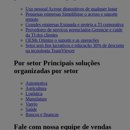
Uso pessoal
Acesse dispositivos de qualquer lugar
Pequenas empresas
Simplifique o acesso e suporte
remoto
Grandes empresas
Expanda e proteja a TI corporativa
Provedores de serviços gerenciados
Gerencie e cuide
da TI dos clientes
OEMs
Otimize o suporte e as operações
Setor sem fins lucrativos e educação
30% de desconto
na tecnologia TeamViewer
Por setor
Principais soluções
organizadas por setor
Automotiva
Agricultura
Logística
Manufatura
Varejo
Saúde
Bancos e finanças
Fale com nossa equipe de vendas