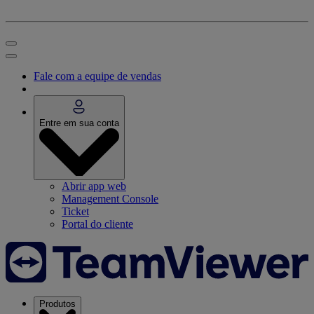
Fale com a equipe de vendas
Entre em sua conta
Abrir app web
Management Console
Ticket
Portal do cliente
Produtos