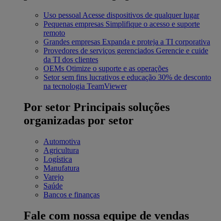
Uso pessoal
Acesse dispositivos de qualquer lugar
Pequenas empresas
Simplifique o acesso e suporte
remoto
Grandes empresas
Expanda e proteja a TI corporativa
Provedores de serviços gerenciados
Gerencie e cuide
da TI dos clientes
OEMs
Otimize o suporte e as operações
Setor sem fins lucrativos e educação
30% de desconto
na tecnologia TeamViewer
Por setor
Principais soluções
organizadas por setor
Automotiva
Agricultura
Logística
Manufatura
Varejo
Saúde
Bancos e finanças
Fale com nossa equipe de vendas