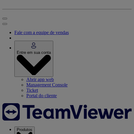
Fale com a equipe de vendas
Entre em sua conta
Abrir app web
Management Console
Ticket
Portal do cliente
Produtos