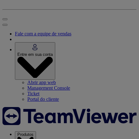
Fale com a equipe de vendas
Entre em sua conta
Abrir app web
Management Console
Ticket
Portal do cliente
Produtos