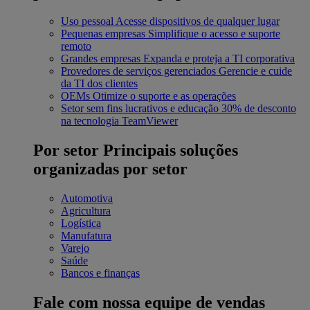
Uso pessoal
Acesse dispositivos de qualquer lugar
Pequenas empresas
Simplifique o acesso e suporte
remoto
Grandes empresas
Expanda e proteja a TI corporativa
Provedores de serviços gerenciados
Gerencie e cuide
da TI dos clientes
OEMs
Otimize o suporte e as operações
Setor sem fins lucrativos e educação
30% de desconto
na tecnologia TeamViewer
Por setor
Principais soluções
organizadas por setor
Automotiva
Agricultura
Logística
Manufatura
Varejo
Saúde
Bancos e finanças
Fale com nossa equipe de vendas