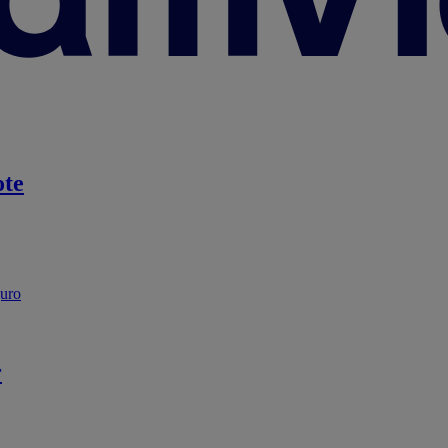
te
guro
r