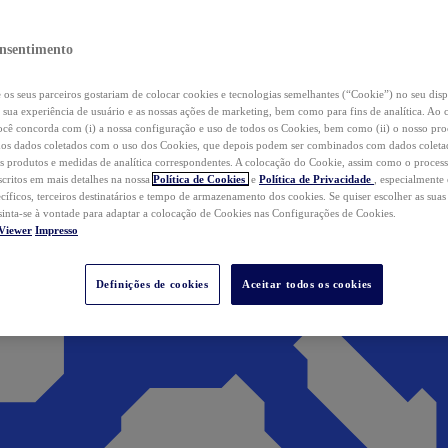
nsentimento
os seus parceiros gostariam de colocar cookies e tecnologias semelhantes (“Cookie”) no seu disp
a sua experiência de usuário e as nossas ações de marketing, bem como para fins de analítica. Ao 
cê concorda com (i) a nossa configuração e uso de todos os Cookies, bem como (ii) o nosso pr
os dados coletados com o uso dos Cookies, que depois podem ser combinados com dados coletad
s produtos e medidas de analítica correspondentes. A colocação do Cookie, assim como o proces
scritos em mais detalhes na nossa
Política de Cookies
e
Política de Privacidade
, especialmente
ecíficos, terceiros destinatários e tempo de armazenamento dos cookies. Se quiser escolher as suas
 sinta-se à vontade para adaptar a colocação de Cookies nas Configurações de Cookies.
Viewer
Impresso
Definições de cookies
Aceitar todos os cookies