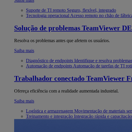
Saiba mais
Suporte de TI remoto
Seguro, flexível, integrado
Tecnologia operacional
Acesso remoto no chão de fábric
Solução de problemas
TeamViewer D
Resolva os problemas antes que afetem os usuários.
Saiba mais
Diagnóstico de endpoints
Identifique e resolva problema
Automação de endpoints
Automação de tarefas de TI roti
Trabalhador conectado
TeamViewer Fr
Ofereça eficiência com a realidade aumentada industrial.
Saiba mais
Logística e armazenagem
Movimentação de materiais se
Treinamento e integração
Integração rápida e capacitação