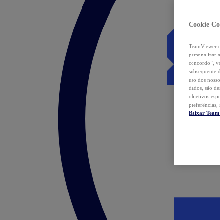
Cookie Co
TeamViewer e 
personalizar 
concordo”, vo
subsequente d
uso dos nosso
dados, são de
objetivos esp
preferências,
Baixar Team