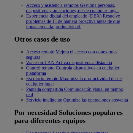
Acceso y asistencia remotos
Gestiona personas,
dispositivos y aplicaciones, desde cualquier lugar.
Experiencia digital del empleado (DEX)
Resuelve
problemas de TI de manera proactiva antes de que
impacten en la productividad.
Otros casos de uso
Acceso remoto
Mejora el acceso con conexiones
seguras
Wake-on-LAN
Activa dispositivos a distancia
Control remoto
Controla dispositivos en cualquier
plataforma
Escritorio remoto
Maximiza la productividad desde
cualquier lugar
Pantalla compartida
Comunicación visual en tiempo
real
Servicio inteligente
Optimiza las operaciones posventa
Por necesidad
Soluciones populares
para diferentes equipos