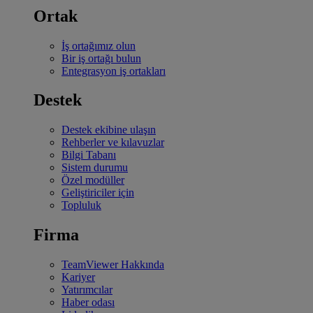
Ortak
İş ortağımız olun
Bir iş ortağı bulun
Entegrasyon iş ortakları
Destek
Destek ekibine ulaşın
Rehberler ve kılavuzlar
Bilgi Tabanı
Sistem durumu
Özel modüller
Geliştiriciler için
Topluluk
Firma
TeamViewer Hakkında
Kariyer
Yatırımcılar
Haber odası