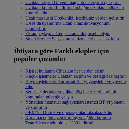
Uzaktan erişim
Güvenli bağlantı ile erişimi iyileştirin
Uzaktan kontrol
Platformdan bağımsız olarak cihazları
kontrol edin
Uzak masaüstü
Üretkenliği istediğiniz yerden geliştirin
LAN’da uyandırma
Uzak cihaz aktivasyonunu
etkinleştirin
Ekran paylaşma
Gerçek zamanlı görsel iletişim
Smart Service
Satış sonrası hizmetleri aksaksız kılın
İhtiyaca göre
Farklı ekipler için
popüler çözümler
Kişisel kullanım
Cihazlara her yerden erişin
Küçük işletmeler
Uzaktan erişimi ve desteği basitleştirin
Büyük işletmeler
Kurumsal BT’yi genişletin ve güvenli
kılın
Serbest çalışanlar ve dijital göçebeler
Herhangi bir
konumdan güvenle çalışın
Yönetilen hizmetler sağlayıcıları
İstemci BT’yi yönetin
ve sürdürün
OEM’ler
Destek ve operasyonları aksaksız kılın
Kar amacı gütmeyen kuruluş ve eğitim kurumu
TeamViewer teknolojisi %30 indirimli