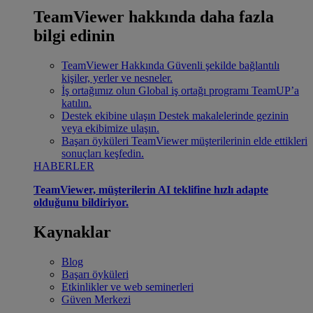
TeamViewer hakkında daha fazla
bilgi edinin
TeamViewer Hakkında
Güvenli şekilde bağlantılı
kişiler, yerler ve nesneler.
İş ortağımız olun
Global iş ortağı programı TeamUP’a
katılın.
Destek ekibine ulaşın
Destek makalelerinde gezinin
veya ekibimize ulaşın.
Başarı öyküleri
TeamViewer müşterilerinin elde ettikleri
sonuçları keşfedin.
HABERLER
TeamViewer, müşterilerin AI teklifine hızlı adapte
olduğunu bildiriyor.
Kaynaklar
Blog
Başarı öyküleri
Etkinlikler ve web seminerleri
Güven Merkezi