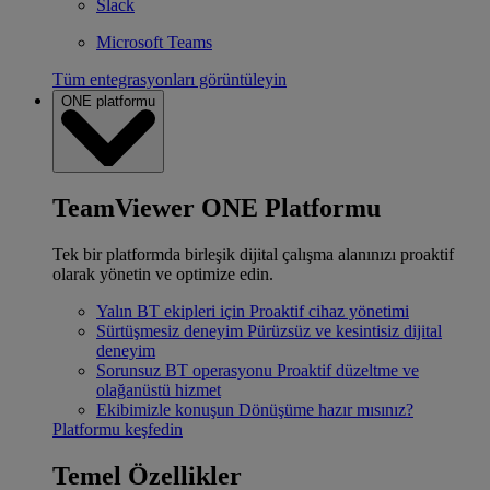
Slack
Microsoft Teams
Tüm entegrasyonları görüntüleyin
ONE platformu
TeamViewer ONE Platformu
Tek bir platformda birleşik dijital çalışma alanınızı proaktif
olarak yönetin ve optimize edin.
Yalın BT ekipleri için
Proaktif cihaz yönetimi
Sürtüşmesiz deneyim
Pürüzsüz ve kesintisiz dijital
deneyim
Sorunsuz BT operasyonu
Proaktif düzeltme ve
olağanüstü hizmet
Ekibimizle konuşun
Dönüşüme hazır mısınız?
Platformu keşfedin
Temel Özellikler