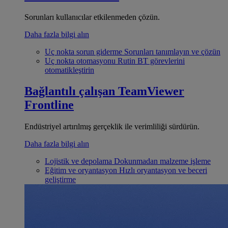
Sorunları kullanıcılar etkilenmeden çözün.
Daha fazla bilgi alın
Uç nokta sorun giderme
Sorunları tanımlayın ve çözün
Uç nokta otomasyonu
Rutin BT görevlerini
otomatikleştirin
Bağlantılı çalışan
TeamViewer
Frontline
Endüstriyel artırılmış gerçeklik ile verimliliği sürdürün.
Daha fazla bilgi alın
Lojistik ve depolama
Dokunmadan malzeme işleme
Eğitim ve oryantasyon
Hızlı oryantasyon ve beceri
geliştirme