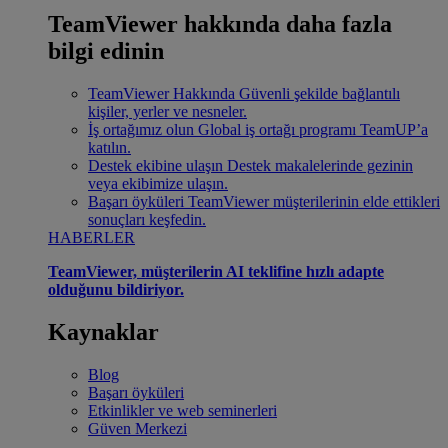
TeamViewer hakkında daha fazla
bilgi edinin
TeamViewer Hakkında
Güvenli şekilde bağlantılı
kişiler, yerler ve nesneler.
İş ortağımız olun
Global iş ortağı programı TeamUP’a
katılın.
Destek ekibine ulaşın
Destek makalelerinde gezinin
veya ekibimize ulaşın.
Başarı öyküleri
TeamViewer müşterilerinin elde ettikleri
sonuçları keşfedin.
HABERLER
TeamViewer, müşterilerin AI teklifine hızlı adapte
olduğunu bildiriyor.
Kaynaklar
Blog
Başarı öyküleri
Etkinlikler ve web seminerleri
Güven Merkezi