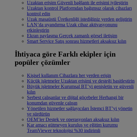
Uzaktan erişim
Güvenli bağlantı ile erişimi iyileştirin
Uzaktan kontrol
Platformdan bağımsız olarak cihazları
kontrol edin
Uzak masaüstü
Üretkenliği istediğiniz yerden geliştirin
LAN’da uyandırma
Uzak cihaz aktivasyonunu
etkinleştirin
Ekran paylaşma
Gerçek zamanlı görsel iletişim
Smart Service
Satış sonrası hizmetleri aksaksız kılın
İhtiyaca göre
Farklı ekipler için
popüler çözümler
Kişisel kullanım
Cihazlara her yerden erişin
Küçük işletmeler
Uzaktan erişimi ve desteği basitleştirin
Büyük işletmeler
Kurumsal BT’yi genişletin ve güvenli
kılın
Serbest çalışanlar ve dijital göçebeler
Herhangi bir
konumdan güvenle çalışın
Yönetilen hizmetler sağlayıcıları
İstemci BT’yi yönetin
ve sürdürün
OEM’ler
Destek ve operasyonları aksaksız kılın
Kar amacı gütmeyen kuruluş ve eğitim kurumu
TeamViewer teknolojisi %30 indirimli