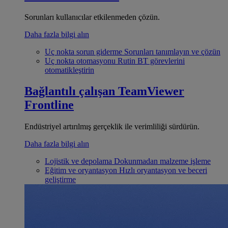
Sorunları kullanıcılar etkilenmeden çözün.
Daha fazla bilgi alın
Uç nokta sorun giderme
Sorunları tanımlayın ve çözün
Uç nokta otomasyonu
Rutin BT görevlerini
otomatikleştirin
Bağlantılı çalışan
TeamViewer
Frontline
Endüstriyel artırılmış gerçeklik ile verimliliği sürdürün.
Daha fazla bilgi alın
Lojistik ve depolama
Dokunmadan malzeme işleme
Eğitim ve oryantasyon
Hızlı oryantasyon ve beceri
geliştirme