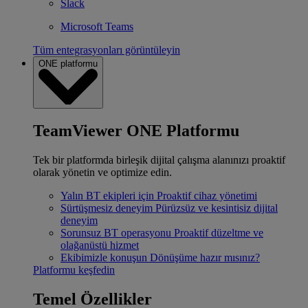
Slack
Microsoft Teams
Tüm entegrasyonları görüntüleyin
ONE platformu
TeamViewer ONE Platformu
Tek bir platformda birleşik dijital çalışma alanınızı proaktif
olarak yönetin ve optimize edin.
Yalın BT ekipleri için
Proaktif cihaz yönetimi
Sürtüşmesiz deneyim
Pürüzsüz ve kesintisiz dijital
deneyim
Sorunsuz BT operasyonu
Proaktif düzeltme ve
olağanüstü hizmet
Ekibimizle konuşun
Dönüşüme hazır mısınız?
Platformu keşfedin
Temel Özellikler