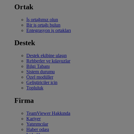
Ortak
İş ortağımız olun
Bir iş ortağı bulun
Entegrasyon iş ortakları
Destek
Destek ekibine ulaşın
Rehberler ve kılavuzlar
Bilgi Tabanı
Sistem durumu
Özel modüller
Geliştiriciler için
Topluluk
Firma
TeamViewer Hakkında
Kariyer
Yatırımcılar
Haber odası