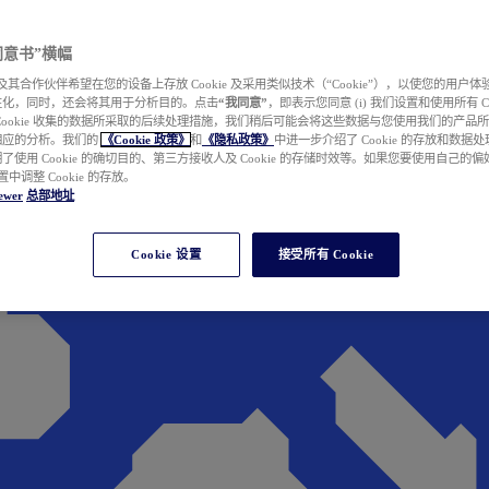
e 同意书”横幅
wer 及其合作伙伴希望在您的设备上存放 Cookie 及采用类似技术（“Cookie”），以使您的用
性化，同时，还会将其用于分析目的。点击
“我同意”
，即表示您同意 (i) 我们设置和使用所有 Cook
Cookie 收集的数据所采取的后续处理措施，我们稍后可能会将这些数据与您使用我们的产品
相应的分析。我们的
《Cookie 政策》
和
《隐私政策》
中进一步介绍了 Cookie 的存放和数据
了使用 Cookie 的确切目的、第三方接收人及 Cookie 的存储时效等。如果您要使用自己的
 设置中调整 Cookie 的存放。
ewer
总部地址
Cookie 设置
接受所有 Cookie