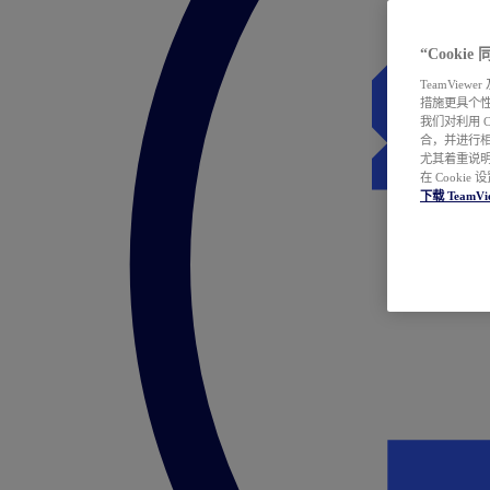
“Cooki
TeamVie
措施更具个
我们对利用 
合，并进行
尤其着重说明
在 Cookie
下载 TeamVi