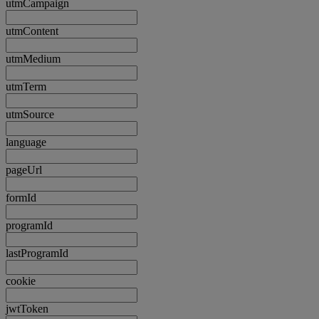
utmCampaign
utmContent
utmMedium
utmTerm
utmSource
language
pageUrl
formId
programId
lastProgramId
cookie
jwtToken