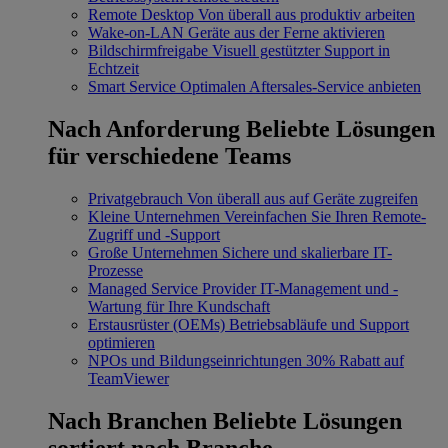
Remote Desktop
Von überall aus produktiv arbeiten
Wake-on-LAN
Geräte aus der Ferne aktivieren
Bildschirmfreigabe
Visuell gestützter Support in
Echtzeit
Smart Service
Optimalen Aftersales-Service anbieten
Nach Anforderung
Beliebte Lösungen
für verschiedene Teams
Privatgebrauch
Von überall aus auf Geräte zugreifen
Kleine Unternehmen
Vereinfachen Sie Ihren Remote-
Zugriff und -Support
Große Unternehmen
Sichere und skalierbare IT-
Prozesse
Managed Service Provider
IT-Management und -
Wartung für Ihre Kundschaft
Erstausrüster (OEMs)
Betriebsabläufe und Support
optimieren
NPOs und Bildungseinrichtungen
30% Rabatt auf
TeamViewer
Nach Branchen
Beliebte Lösungen
sortiert nach Branche