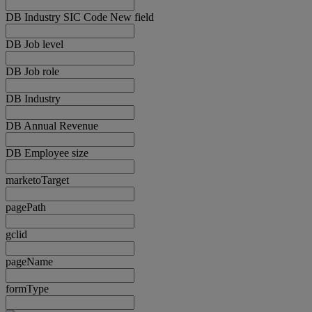
DB Industry SIC Code New field
DB Job level
DB Job role
DB Industry
DB Annual Revenue
DB Employee size
marketoTarget
pagePath
gclid
pageName
formType