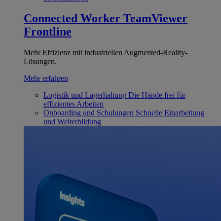
Connected Worker
TeamViewer
Frontline
Mehr Effizienz mit industriellen Augmented-Reality-
Lösungen.
Mehr erfahren
Logistik und Lagerhaltung
Die Hände frei für
effizientes Arbeiten
Onboarding und Schulungen
Schnelle Einarbeitung
und Weiterbildung