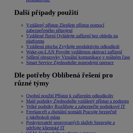
Další případy použití
Vzdálený přístup
Zlepšete přístup pomocí
zabezpečeného připojení
Vzdálené řízení
Ovládejte zařízení bez ohledu na
platformu
Vzdálená plocha
Zvyšujte produktivitu odkudkoli
Wake-on-LAN
Povolte vzdálenou aktivaci zařízení
Sdílení obrazovky
Vizuální komunikace v reálném čase
Smart Service
Zjednodušte poprodejní operace
Dle potřeby
Oblíbená řešení pro
různé týmy
Osobní použití
Přístup k zařízením odkudkoliv
Malé podniky
Zjednodušte vzdálený přístup a podporu
Velké podniky
Rozšiřujte a zabezpečte podnikové IT
Freelanceři a digitální nomádi
Pracujte bezpečně
z jakéhokoli místa
Poskytovatelé spravovaných služeb
Spravujte a
udržujte klientské IT