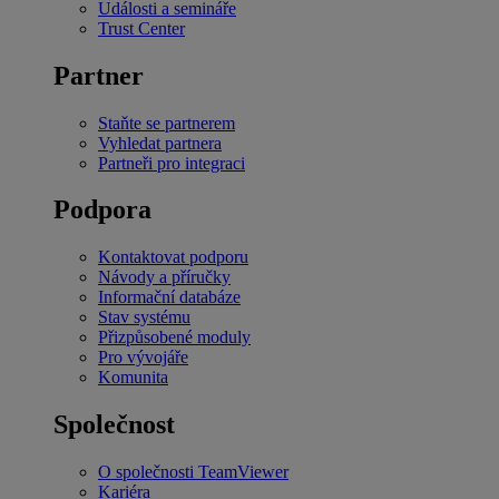
Události a semináře
Trust Center
Partner
Staňte se partnerem
Vyhledat partnera
Partneři pro integraci
Podpora
Kontaktovat podporu
Návody a příručky
Informační databáze
Stav systému
Přizpůsobené moduly
Pro vývojáře
Komunita
Společnost
O společnosti TeamViewer
Kariéra