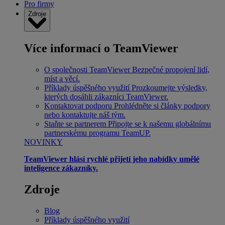
Pro firmy
Zdroje
Více informací o TeamViewer
O společnosti TeamViewer
Bezpečné propojení lidí,
míst a věcí.
Příklady úspěšného využití
Prozkoumejte výsledky,
kterých dosáhli zákazníci TeamViewer.
Kontaktovat podporu
Prohlédněte si články podpory
nebo kontaktujte náš tým.
Staňte se partnerem
Připojte se k našemu globálnímu
partnerskému programu TeamUP.
NOVINKY
TeamViewer hlásí rychlé přijetí jeho nabídky umělé
inteligence zákazníky.
Zdroje
Blog
Příklady úspěšného využití