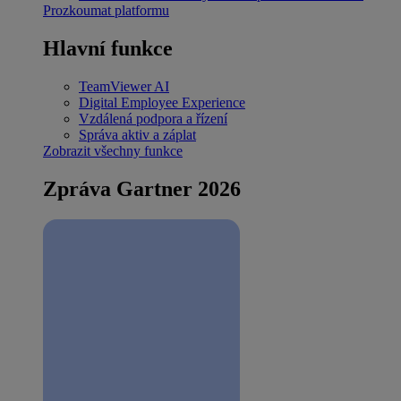
Prozkoumat platformu
Hlavní funkce
TeamViewer AI
Digital Employee Experience
Vzdálená podpora a řízení
Správa aktiv a záplat
Zobrazit všechny funkce
Zpráva Gartner 2026