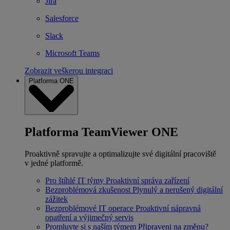
Jira
Salesforce
Slack
Microsoft Teams
Zobrazit veškerou integraci
Platforma ONE
Platforma TeamViewer ONE
Proaktivně spravujte a optimalizujte své digitální pracoviště
v jedné platformě.
Pro štíhlé IT týmy
Proaktivní správa zařízení
Bezproblémová zkušenost
Plynulý a nerušený digitální
zážitek
Bezproblémové IT operace
Proaktivní nápravná
opatření a výjimečný servis
Promluvte si s naším týmem
Připraveni na změnu?