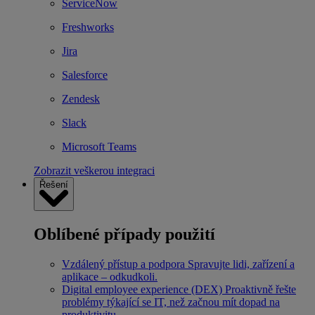
ServiceNow
Freshworks
Jira
Salesforce
Zendesk
Slack
Microsoft Teams
Zobrazit veškerou integraci
Řešení
Oblíbené případy použití
Vzdálený přístup a podpora
Spravujte lidi, zařízení a
aplikace – odkudkoli.
Digital employee experience (DEX)
Proaktivně řešte
problémy týkající se IT, než začnou mít dopad na
produktivitu.