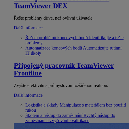
TeamViewer DEX
Řešte problémy dříve, než ovlivní uživatele.
Další informace
Řešení problémů koncových bodů
Identifikujte a řešte
problémy
Automatizace koncových bodů
Automatizujte rutinní
IT úkoly
Připojený pracovník
TeamViewer
Frontline
Zvyšte efektivitu s průmyslovou rozšířenou realitou.
Další informace
Logistika a sklady
Manipulace s materiálem bez použití
rukou
Školení a nástup do zaměstnání
Rychlý nástup do
zaměstnání a zvyšování kvalifikace