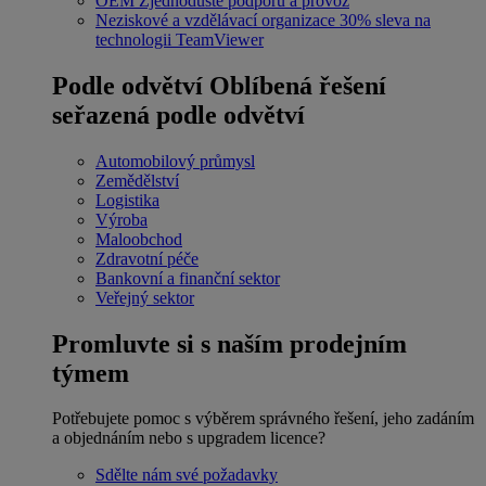
OEM
Zjednodušte podporu a provoz
Neziskové a vzdělávací organizace
30% sleva na
technologii TeamViewer
Podle odvětví
Oblíbená řešení
seřazená podle odvětví
Automobilový průmysl
Zemědělství
Logistika
Výroba
Maloobchod
Zdravotní péče
Bankovní a finanční sektor
Veřejný sektor
Promluvte si s naším prodejním
týmem
Potřebujete pomoc s výběrem správného řešení, jeho zadáním
a objednáním nebo s upgradem licence?
Sdělte nám své požadavky