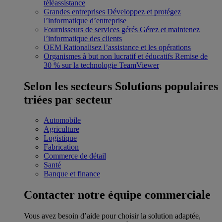
téléassistance
Grandes entreprises
Développez et protégez
l’informatique d’entreprise
Fournisseurs de services gérés
Gérez et maintenez
l’informatique des clients
OEM
Rationalisez l’assistance et les opérations
Organismes à but non lucratif et éducatifs
Remise de
30 % sur la technologie TeamViewer
Selon les secteurs
Solutions populaires
triées par secteur
Automobile
Agriculture
Logistique
Fabrication
Commerce de détail
Santé
Banque et finance
Contacter notre équipe commerciale
Vous avez besoin d’aide pour choisir la solution adaptée,