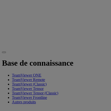
Base de connaissance
TeamViewer ONE
TeamViewer Remote
TeamViewer (Classic)
TeamViewer Tensor
TeamViewer Tensor (Classic)
TeamViewer Frontline
Autres produits