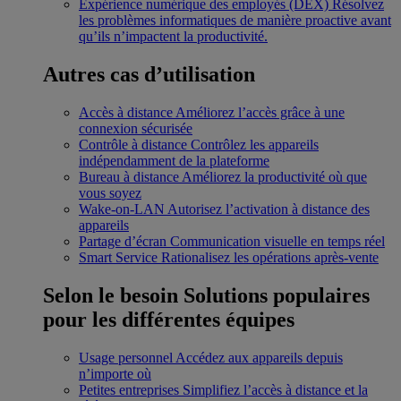
Expérience numérique des employés (DEX)
Résolvez
les problèmes informatiques de manière proactive avant
qu’ils n’impactent la productivité.
Autres cas d’utilisation
Accès à distance
Améliorez l’accès grâce à une
connexion sécurisée
Contrôle à distance
Contrôlez les appareils
indépendamment de la plateforme
Bureau à distance
Améliorez la productivité où que
vous soyez
Wake-on-LAN
Autorisez l’activation à distance des
appareils
Partage d’écran
Communication visuelle en temps réel
Smart Service
Rationalisez les opérations après-vente
Selon le besoin
Solutions populaires
pour les différentes équipes
Usage personnel
Accédez aux appareils depuis
n’importe où
Petites entreprises
Simplifiez l’accès à distance et la