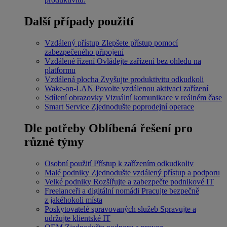
Další případy použití
Vzdálený přístup
Zlepšete přístup pomocí
zabezpečeného připojení
Vzdálené řízení
Ovládejte zařízení bez ohledu na
platformu
Vzdálená plocha
Zvyšujte produktivitu odkudkoli
Wake-on-LAN
Povolte vzdálenou aktivaci zařízení
Sdílení obrazovky
Vizuální komunikace v reálném čase
Smart Service
Zjednodušte poprodejní operace
Dle potřeby
Oblíbená řešení pro
různé týmy
Osobní použití
Přístup k zařízením odkudkoliv
Malé podniky
Zjednodušte vzdálený přístup a podporu
Velké podniky
Rozšiřujte a zabezpečte podnikové IT
Freelanceři a digitální nomádi
Pracujte bezpečně
z jakéhokoli místa
Poskytovatelé spravovaných služeb
Spravujte a
udržujte klientské IT