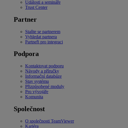
Události a semináře
Trust Center
Partner
Staňte se partnerem
Vyhledat partnera
Partneři pro integraci
Podpora
Kontaktovat podporu
Návody a příručky
Informační databáze
Stav systému
Přizpůsobené moduly
Pro vývojáře
Komunita
Společnost
O společnosti TeamViewer
Kariéra