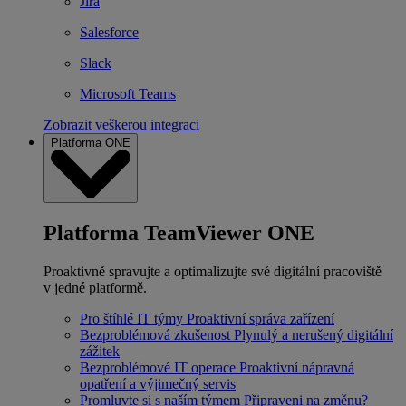
Jira
Salesforce
Slack
Microsoft Teams
Zobrazit veškerou integraci
Platforma ONE
Platforma TeamViewer ONE
Proaktivně spravujte a optimalizujte své digitální pracoviště
v jedné platformě.
Pro štíhlé IT týmy
Proaktivní správa zařízení
Bezproblémová zkušenost
Plynulý a nerušený digitální
zážitek
Bezproblémové IT operace
Proaktivní nápravná
opatření a výjimečný servis
Promluvte si s naším týmem
Připraveni na změnu?