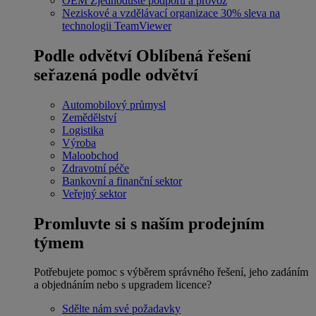
OEM
Zjednodušte podporu a provoz
Neziskové a vzdělávací organizace
30% sleva na
technologii TeamViewer
Podle odvětví
Oblíbená řešení
seřazená podle odvětví
Automobilový průmysl
Zemědělství
Logistika
Výroba
Maloobchod
Zdravotní péče
Bankovní a finanční sektor
Veřejný sektor
Promluvte si s naším prodejním
týmem
Potřebujete pomoc s výběrem správného řešení, jeho zadáním
a objednáním nebo s upgradem licence?
Sdělte nám své požadavky