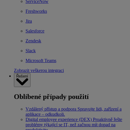
ServiceNow
Freshworks
Jira
Salesforce
Zendesk
Slack
Microsoft Teams
Zobrazit veškerou integraci
Řešení
Oblíbené případy použití
Vzdálený přístup a podpora
Spravujte lidi, zařízení a
aplikace – odkudkoli.
Digital employee experience (DEX)
Proaktivně řešte
problémy týkající se IT, než začnou mít dopad na
produktivitu.