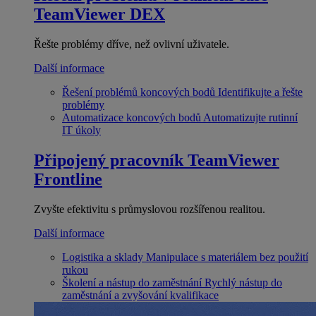
TeamViewer DEX
Řešte problémy dříve, než ovlivní uživatele.
Další informace
Řešení problémů koncových bodů
Identifikujte a řešte
problémy
Automatizace koncových bodů
Automatizujte rutinní
IT úkoly
Připojený pracovník
TeamViewer
Frontline
Zvyšte efektivitu s průmyslovou rozšířenou realitou.
Další informace
Logistika a sklady
Manipulace s materiálem bez použití
rukou
Školení a nástup do zaměstnání
Rychlý nástup do
zaměstnání a zvyšování kvalifikace