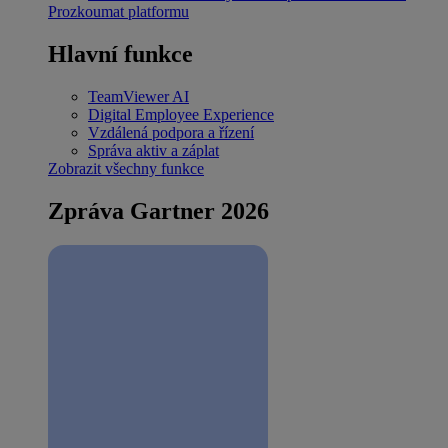
Prozkoumat platformu
Hlavní funkce
TeamViewer AI
Digital Employee Experience
Vzdálená podpora a řízení
Správa aktiv a záplat
Zobrazit všechny funkce
Zpráva Gartner 2026