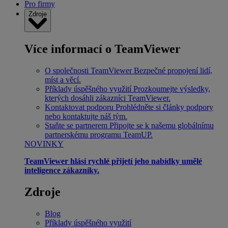
Pro firmy
Zdroje
Více informací o TeamViewer
O společnosti TeamViewer
Bezpečné propojení lidí,
míst a věcí.
Příklady úspěšného využití
Prozkoumejte výsledky,
kterých dosáhli zákazníci TeamViewer.
Kontaktovat podporu
Prohlédněte si články podpory
nebo kontaktujte náš tým.
Staňte se partnerem
Připojte se k našemu globálnímu
partnerskému programu TeamUP.
NOVINKY
TeamViewer hlásí rychlé přijetí jeho nabídky umělé
inteligence zákazníky.
Zdroje
Blog
Příklady úspěšného využití