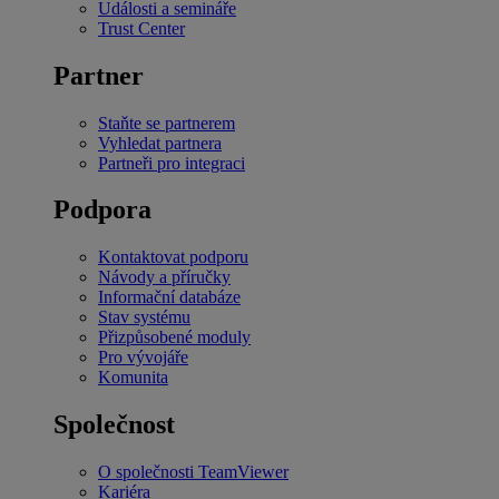
Události a semináře
Trust Center
Partner
Staňte se partnerem
Vyhledat partnera
Partneři pro integraci
Podpora
Kontaktovat podporu
Návody a příručky
Informační databáze
Stav systému
Přizpůsobené moduly
Pro vývojáře
Komunita
Společnost
O společnosti TeamViewer
Kariéra