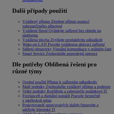
Další případy použití
Vzdálený přístup
Zlepšete přístup pomocí
zabezpečeného připojení
Vzdálené řízení
Ovládejte zařízení bez ohledu na
platformu
Vzdálená plocha
Zvyšujte produktivitu odkudkoli
Wake-on-LAN
Povolte vzdálenou aktivaci zařízení
Sdílení obrazovky
Vizuální komunikace v reálném čase
Smart Service
Zjednodušte poprodejní operace
Dle potřeby
Oblíbená řešení pro
různé týmy
Osobní použití
Přístup k zařízením odkudkoliv
Malé podniky
Zjednodušte vzdálený přístup a podporu
Velké podniky
Rozšiřujte a zabezpečte podnikové IT
Freelanceři a digitální nomádi
Pracujte bezpečně
z jakéhokoli místa
Poskytovatelé spravovaných služeb
Spravujte a
udržujte klientské IT