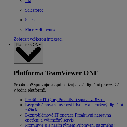
Jira
Salesforce
Slack
Microsoft Teams
Zobrazit veškerou integraci
Platforma ONE
Platforma TeamViewer ONE
Proaktivně spravujte a optimalizujte své digitální pracoviště
v jedné platformě.
Pro štíhlé IT týmy
Proaktivní správa zařízení
Bezproblémová zkušenost
Plynulý a nerušený digitální
zážitek
Bezproblémové IT operace
Proaktivní nápravná
opatření a výjimečný servis
Promluvte si s naším týmem
Připraveni na změnu?