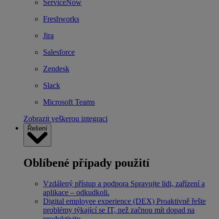
ServiceNow
Freshworks
Jira
Salesforce
Zendesk
Slack
Microsoft Teams
Zobrazit veškerou integraci
Řešení
Oblíbené případy použití
Vzdálený přístup a podpora
Spravujte lidi, zařízení a
aplikace – odkudkoli.
Digital employee experience (DEX)
Proaktivně řešte
problémy týkající se IT, než začnou mít dopad na
produktivitu.