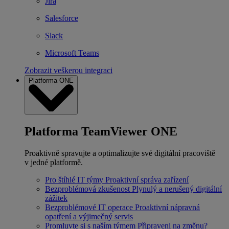
Jira
Salesforce
Slack
Microsoft Teams
Zobrazit veškerou integraci
Platforma ONE
Platforma TeamViewer ONE
Proaktivně spravujte a optimalizujte své digitální pracoviště
v jedné platformě.
Pro štíhlé IT týmy
Proaktivní správa zařízení
Bezproblémová zkušenost
Plynulý a nerušený digitální
zážitek
Bezproblémové IT operace
Proaktivní nápravná
opatření a výjimečný servis
Promluvte si s naším týmem
Připraveni na změnu?