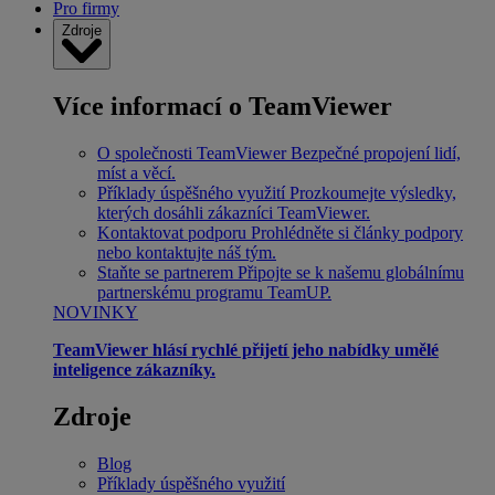
Pro firmy
Zdroje
Více informací o TeamViewer
O společnosti TeamViewer
Bezpečné propojení lidí,
míst a věcí.
Příklady úspěšného využití
Prozkoumejte výsledky,
kterých dosáhli zákazníci TeamViewer.
Kontaktovat podporu
Prohlédněte si články podpory
nebo kontaktujte náš tým.
Staňte se partnerem
Připojte se k našemu globálnímu
partnerskému programu TeamUP.
NOVINKY
TeamViewer hlásí rychlé přijetí jeho nabídky umělé
inteligence zákazníky.
Zdroje
Blog
Příklady úspěšného využití