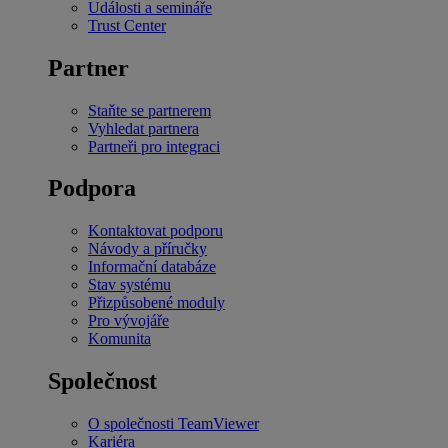
Události a semináře
Trust Center
Partner
Staňte se partnerem
Vyhledat partnera
Partneři pro integraci
Podpora
Kontaktovat podporu
Návody a příručky
Informační databáze
Stav systému
Přizpůsobené moduly
Pro vývojáře
Komunita
Společnost
O společnosti TeamViewer
Kariéra