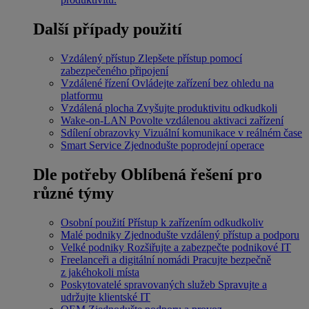
Další případy použití
Vzdálený přístup
Zlepšete přístup pomocí
zabezpečeného připojení
Vzdálené řízení
Ovládejte zařízení bez ohledu na
platformu
Vzdálená plocha
Zvyšujte produktivitu odkudkoli
Wake-on-LAN
Povolte vzdálenou aktivaci zařízení
Sdílení obrazovky
Vizuální komunikace v reálném čase
Smart Service
Zjednodušte poprodejní operace
Dle potřeby
Oblíbená řešení pro
různé týmy
Osobní použití
Přístup k zařízením odkudkoliv
Malé podniky
Zjednodušte vzdálený přístup a podporu
Velké podniky
Rozšiřujte a zabezpečte podnikové IT
Freelanceři a digitální nomádi
Pracujte bezpečně
z jakéhokoli místa
Poskytovatelé spravovaných služeb
Spravujte a
udržujte klientské IT