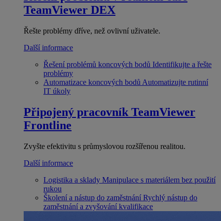
TeamViewer DEX
Řešte problémy dříve, než ovlivní uživatele.
Další informace
Řešení problémů koncových bodů
Identifikujte a řešte
problémy
Automatizace koncových bodů
Automatizujte rutinní
IT úkoly
Připojený pracovník
TeamViewer
Frontline
Zvyšte efektivitu s průmyslovou rozšířenou realitou.
Další informace
Logistika a sklady
Manipulace s materiálem bez použití
rukou
Školení a nástup do zaměstnání
Rychlý nástup do
zaměstnání a zvyšování kvalifikace