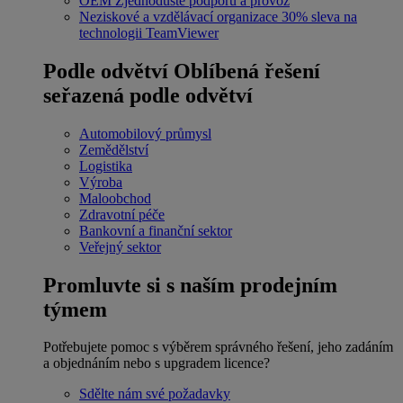
OEM
Zjednodušte podporu a provoz
Neziskové a vzdělávací organizace
30% sleva na
technologii TeamViewer
Podle odvětví
Oblíbená řešení
seřazená podle odvětví
Automobilový průmysl
Zemědělství
Logistika
Výroba
Maloobchod
Zdravotní péče
Bankovní a finanční sektor
Veřejný sektor
Promluvte si s naším prodejním
týmem
Potřebujete pomoc s výběrem správného řešení, jeho zadáním
a objednáním nebo s upgradem licence?
Sdělte nám své požadavky