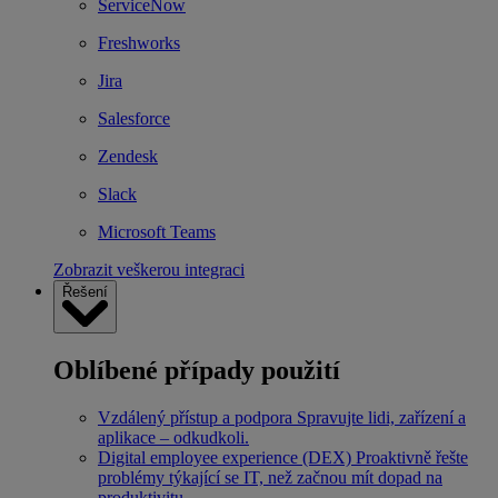
ServiceNow
Freshworks
Jira
Salesforce
Zendesk
Slack
Microsoft Teams
Zobrazit veškerou integraci
Řešení
Oblíbené případy použití
Vzdálený přístup a podpora
Spravujte lidi, zařízení a
aplikace – odkudkoli.
Digital employee experience (DEX)
Proaktivně řešte
problémy týkající se IT, než začnou mít dopad na
produktivitu.