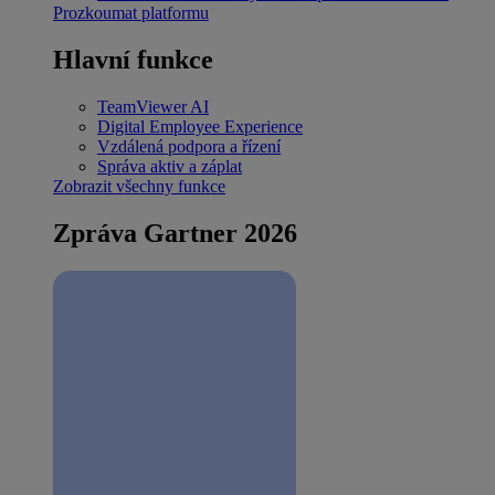
Prozkoumat platformu
Hlavní funkce
TeamViewer AI
Digital Employee Experience
Vzdálená podpora a řízení
Správa aktiv a záplat
Zobrazit všechny funkce
Zpráva Gartner 2026