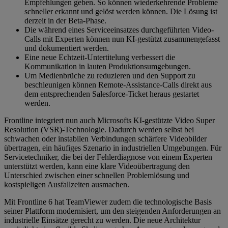
Empfehlungen geben. So können wiederkehrende Probleme
schneller erkannt und gelöst werden können. Die Lösung ist
derzeit in der Beta-Phase.
Die während eines Serviceeinsatzes durchgeführten Video-
Calls mit Experten können nun KI-gestützt zusammengefasst
und dokumentiert werden.
Eine neue Echtzeit-Untertitelung verbessert die
Kommunikation in lauten Produktionsumgebungen.
Um Medienbrüche zu reduzieren und den Support zu
beschleunigen können Remote-Assistance-Calls direkt aus
dem entsprechenden Salesforce-Ticket heraus gestartet
werden.
Frontline integriert nun auch Microsofts KI-gestützte Video Super
Resolution (VSR)-Technologie. Dadurch werden selbst bei
schwachen oder instabilen Verbindungen schärfere Videobilder
übertragen, ein häufiges Szenario in industriellen Umgebungen. Für
Servicetechniker, die bei der Fehlerdiagnose von einem Experten
unterstützt werden, kann eine klare Videoübertragung den
Unterschied zwischen einer schnellen Problemlösung und
kostspieligen Ausfallzeiten ausmachen.
Mit Frontline 6 hat TeamViewer zudem die technologische Basis
seiner Plattform modernisiert, um den steigenden Anforderungen an
industrielle Einsätze gerecht zu werden. Die neue Architektur