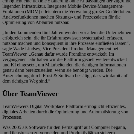
ermöglicht eine flexible Skalierung ohne Anpassungen der zugrunde
liegenden Infrastruktur. Integrierte Mobile-Device-Management-
Funktionen (MDM) erleichtern die Verwaltung großer Geräteflotten.
Analysefunktionen machen Sitzungs- und Prozessdaten für die
Optimierung von Abläufen nutzbar.
„In den kommenden fünf Jahren werden vor allem die Unternehmen
erfolgreich sein, die ihr Erfahrungswissen systematisch erfassen,
nutzbar machen und konsequent in ihre Prozesse einfließen lassen“,
sagte Wade Lindsey, Vice President Product Management bei
TeamViewer. „Genau dafür wurde Frontline entwickelt. Im
vergangenen Jahr haben wir die Plattform gezielt weiterentwickelt
und KI eingesetzt, um Mitarbeitenden die richtigen Informationen
genau dann bereitzustellen, wenn sie benötigt werden. Die
Auszeichnung durch Frost & Sullivan bestätigt, dass wir damit auf
dem richtigen Weg sind.“
Über TeamViewer
TeamViewers Digital-Workplace-Plattform ermöglicht effizientes,
digitales Arbeiten durch die Optimierung und Automatisierung von
Prozessen.
Was 2005 als Software für den Fernzugriff auf Computer begann,
um Dienstreisen zu vermeiden und Produktivität zu steigern,