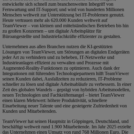
entwickelte sich schnell zum branchenweiten Inbegriff von
Fernwartung und IT-Support; und wird von hunderten Millionen
Menschen weltweit zur Unterstützung bei IT-Problemen genutzt.
Heute vertrauen mehr als 620.000 Kunden weltweit auf
TeamViewer – von kleinen und mittelständischen Betrieben bis hin
zu großen Konzernen – um digitale Arbeitsplätze für
Büroangestellte und Industriefachkräfte effizienter zu gestalten.
Unternehmen aus allen Branchen nutzen die KI-gestützten
Lösungen von TeamViewer, um Störungen an digitalen Endgeräten
jeder Art zu verhindern und zu beheben, IT-Netzwerke und
Industrieanlagen effizient zu verwalten und Prozesse mit
Augmented-Reality-Funktionen zu optimieren. Auch dank der
Integrationen mit führenden Technologiepartnern hilft TeamViewer
seinen Kunden dabei, Ausfallzeiten zu reduzieren, IT-Probleme
schneller zu lösen und digitale Arbeitsabläufe zu verbessern. In einer
Zeit des globalen Wandels – geprägt von hybriden Arbeitsmodellen,
neuen Technologien und Fachkräftemangel – bietet TeamViewer
einen klaren Mehrwert: höhere Produktivität, schnellere
Einarbeitung neuer Talente und eine gesteigerte Zufriedenheit von
Kunden und Mitarbeitenden.
TeamViewer hat seinen Hauptsitz in Göppingen, Deutschland, und
beschäftigt weltweit rund 1.900 Mitarbeitende. Im Jahr 2025 erzielte
das Unternehmen einen Umsatz von rund 768 Millionen Euro. Die