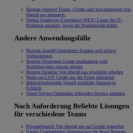
Remote-Support
Teams, Geräte und Anwendungen von
überall aus managen.
Digital Employee Experience (DEX)
Lösen Sie IT-
Probleme proaktiv, bevor die Produktivität leidet.
Andere Anwendungsfälle
Remote-Zugriff
Optimierter Zugang und sichere
Verbindungen
Remote-Steuerung
Geräte unabhängig vom
Betriebssystem remote steuern
Remote Desktop
Von überall aus produktiv arbeiten
Wake-on-LAN
Geräte aus der Ferne aktivieren
Bildschirmfreigabe
Visuell gestützter Support in
Echtzeit
Smart Service
Optimalen Aftersales-Service anbieten
Nach Anforderung
Beliebte Lösungen
für verschiedene Teams
Privatgebrauch
Von überall aus auf Geräte zugreifen
Kleine Unternehmen
Vereinfachen Sie Ihren Remote-