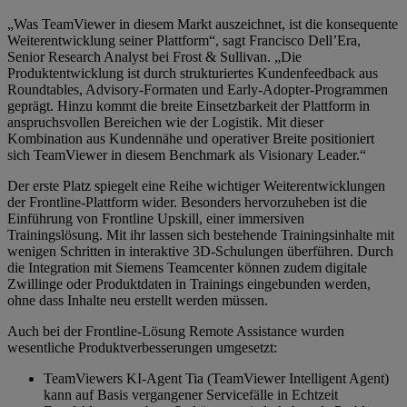
„Was TeamViewer in diesem Markt auszeichnet, ist die konsequente
Weiterentwicklung seiner Plattform“, sagt Francisco Dell’Era,
Senior Research Analyst bei Frost & Sullivan. „Die
Produktentwicklung ist durch strukturiertes Kundenfeedback aus
Roundtables, Advisory-Formaten und Early-Adopter-Programmen
geprägt. Hinzu kommt die breite Einsetzbarkeit der Plattform in
anspruchsvollen Bereichen wie der Logistik. Mit dieser
Kombination aus Kundennähe und operativer Breite positioniert
sich TeamViewer in diesem Benchmark als Visionary Leader.“
Der erste Platz spiegelt eine Reihe wichtiger Weiterentwicklungen
der Frontline-Plattform wider. Besonders hervorzuheben ist die
Einführung von Frontline Upskill, einer immersiven
Trainingslösung. Mit ihr lassen sich bestehende Trainingsinhalte mit
wenigen Schritten in interaktive 3D-Schulungen überführen. Durch
die Integration mit Siemens Teamcenter können zudem digitale
Zwillinge oder Produktdaten in Trainings eingebunden werden,
ohne dass Inhalte neu erstellt werden müssen.
Auch bei der Frontline-Lösung Remote Assistance wurden
wesentliche Produktverbesserungen umgesetzt:
TeamViewers KI-Agent Tia (TeamViewer Intelligent Agent)
kann auf Basis vergangener Servicefälle in Echtzeit