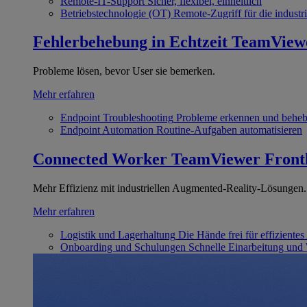
Remote-IT-Support
Sicher, flexibel, einheitlich
Betriebstechnologie (OT)
Remote-Zugriff für die industri
Fehlerbehebung in Echtzeit
TeamView
Probleme lösen, bevor User sie bemerken.
Mehr erfahren
Endpoint Troubleshooting
Probleme erkennen und behe
Endpoint Automation
Routine-Aufgaben automatisieren
Connected Worker
TeamViewer Front
Mehr Effizienz mit industriellen Augmented-Reality-Lösungen.
Mehr erfahren
Logistik und Lagerhaltung
Die Hände frei für effizientes
Onboarding und Schulungen
Schnelle Einarbeitung und