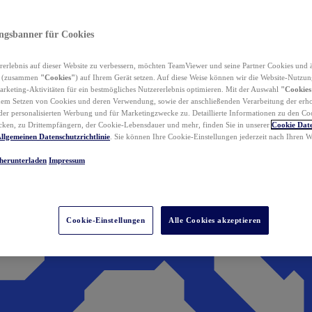
ungsbanner für Cookies
erlebnis auf dieser Website zu verbessern, möchten TeamViewer und seine Partner Cookies und 
n (zusammen
"Cookies"
) auf Ihrem Gerät setzen. Auf diese Weise können wir die Website-Nutzun
rketing-Aktivitäten für ein bestmögliches Nutzererlebnis optimieren. Mit der Auswahl
"Cookies
dem Setzen von Cookies und deren Verwendung, sowie der anschließenden Verarbeitung der erh
r personalisierten Werbung und für Marketingzwecke zu. Detaillierte Informationen zu den Co
ken, zu Drittempfängern, der Cookie-Lebensdauer und mehr, finden Sie in unserer
Cookie Date
llgemeinen Datenschutzrichtlinie
. Sie können Ihre Cookie-Einstellungen jederzeit nach Ihren
herunterladen
Impressum
Cookie-Einstellungen
Alle Cookies akzeptieren