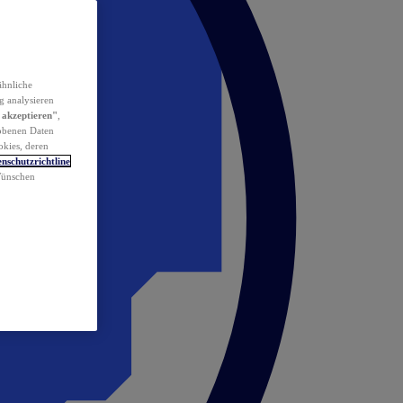
ähnliche
g analysieren
 akzeptieren"
,
obenen Daten
okies, deren
nschutzrichtline
 Wünschen