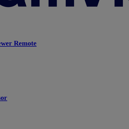
ewer Remote
sor