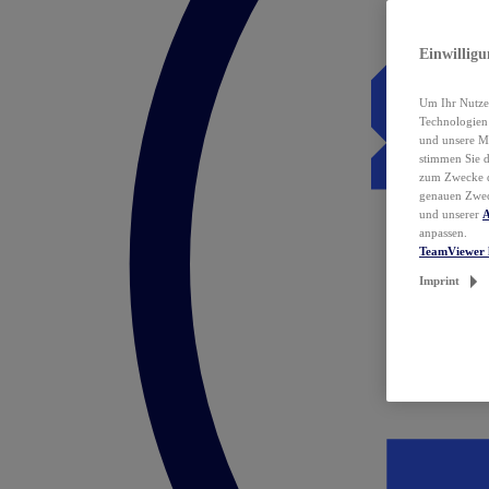
Einwillig
Um Ihr Nutzer
Technologie
und unsere Ma
stimmen Sie 
zum Zwecke de
genauen Zwec
und unserer
A
anpassen.
TeamViewer 
Imprint