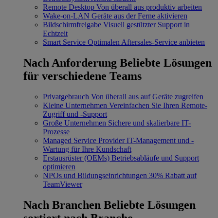
Remote Desktop
Von überall aus produktiv arbeiten
Wake-on-LAN
Geräte aus der Ferne aktivieren
Bildschirmfreigabe
Visuell gestützter Support in
Echtzeit
Smart Service
Optimalen Aftersales-Service anbieten
Nach Anforderung
Beliebte Lösungen
für verschiedene Teams
Privatgebrauch
Von überall aus auf Geräte zugreifen
Kleine Unternehmen
Vereinfachen Sie Ihren Remote-
Zugriff und -Support
Große Unternehmen
Sichere und skalierbare IT-
Prozesse
Managed Service Provider
IT-Management und -
Wartung für Ihre Kundschaft
Erstausrüster (OEMs)
Betriebsabläufe und Support
optimieren
NPOs und Bildungseinrichtungen
30% Rabatt auf
TeamViewer
Nach Branchen
Beliebte Lösungen
sortiert nach Branche