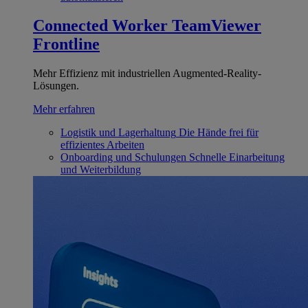
Connected Worker
TeamViewer
Frontline
Mehr Effizienz mit industriellen Augmented-Reality-
Lösungen.
Mehr erfahren
Logistik und Lagerhaltung
Die Hände frei für
effizientes Arbeiten
Onboarding und Schulungen
Schnelle Einarbeitung
und Weiterbildung