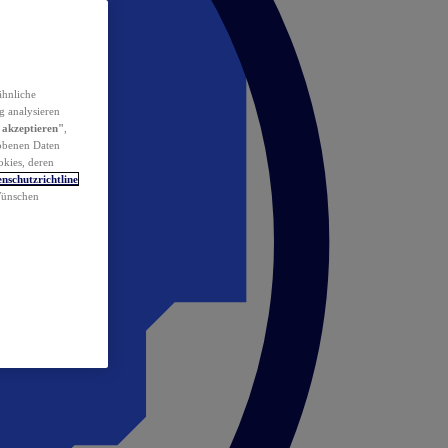
ähnliche
g analysieren
 akzeptieren"
,
obenen Daten
okies, deren
nschutzrichtline
 Wünschen