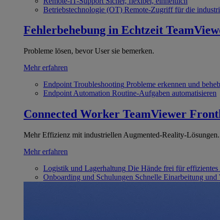
Remote-IT-Support
Sicher, flexibel, einheitlich
Betriebstechnologie (OT)
Remote-Zugriff für die industri
Fehlerbehebung in Echtzeit
TeamView
Probleme lösen, bevor User sie bemerken.
Mehr erfahren
Endpoint Troubleshooting
Probleme erkennen und behe
Endpoint Automation
Routine-Aufgaben automatisieren
Connected Worker
TeamViewer Front
Mehr Effizienz mit industriellen Augmented-Reality-Lösungen.
Mehr erfahren
Logistik und Lagerhaltung
Die Hände frei für effizientes
Onboarding und Schulungen
Schnelle Einarbeitung und