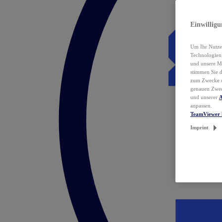
Einwillig
Um Ihr Nutzer
Technologie
und unsere Ma
stimmen Sie 
zum Zwecke de
genauen Zwec
und unserer
A
anpassen.
TeamViewer 
Imprint