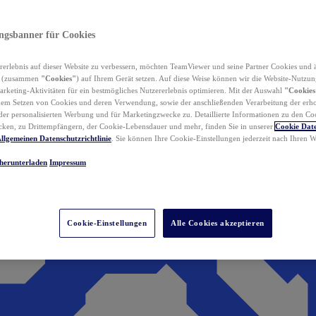
ungsbanner für Cookies
erlebnis auf dieser Website zu verbessern, möchten TeamViewer und seine Partner Cookies und 
n (zusammen
"Cookies"
) auf Ihrem Gerät setzen. Auf diese Weise können wir die Website-Nutzun
rketing-Aktivitäten für ein bestmögliches Nutzererlebnis optimieren. Mit der Auswahl
"Cookies
dem Setzen von Cookies und deren Verwendung, sowie der anschließenden Verarbeitung der erh
r personalisierten Werbung und für Marketingzwecke zu. Detaillierte Informationen zu den Co
ken, zu Drittempfängern, der Cookie-Lebensdauer und mehr, finden Sie in unserer
Cookie Date
llgemeinen Datenschutzrichtlinie
. Sie können Ihre Cookie-Einstellungen jederzeit nach Ihren
herunterladen
Impressum
Cookie-Einstellungen
Alle Cookies akzeptieren