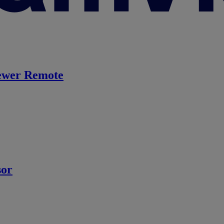
ewer Remote
sor