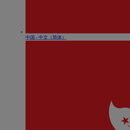
中国 - 中⽂（简体）