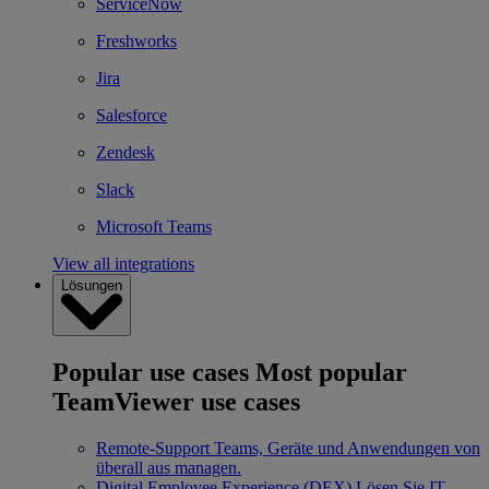
ServiceNow
Freshworks
Jira
Salesforce
Zendesk
Slack
Microsoft Teams
View all integrations
Lösungen
Popular use cases
Most popular
TeamViewer use cases
Remote-Support
Teams, Geräte und Anwendungen von
überall aus managen.
Digital Employee Experience (DEX)
Lösen Sie IT-