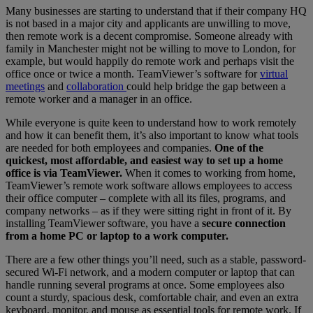
Many businesses are starting to understand that if their company HQ
is not based in a major city and applicants are unwilling to move,
then remote work is a decent compromise. Someone already with
family in Manchester might not be willing to move to London, for
example, but would happily do remote work and perhaps visit the
office once or twice a month. TeamViewer’s software for
virtual
meetings
and
collaboration
could help bridge the gap between a
remote worker and a manager in an office.
While everyone is quite keen to understand how to work remotely
and how it can benefit them, it’s also important to know what tools
are needed for both employees and companies.
One of the
quickest, most affordable, and easiest way to set up a home
office is via TeamViewer.
When it comes to working from home,
TeamViewer’s remote work software allows employees to access
their office computer – complete with all its files, programs, and
company networks – as if they were sitting right in front of it. By
installing TeamViewer software, you have a
secure connection
from a home PC or laptop to a work computer.
There are a few other things you’ll need, such as a stable, password-
secured Wi-Fi network, and a modern computer or laptop that can
handle running several programs at once. Some employees also
count a sturdy, spacious desk, comfortable chair, and even an extra
keyboard, monitor, and mouse as essential tools for remote work. If