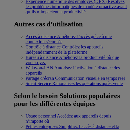
Expérience numérique des employés (DEX)
Résolvez
les problèmes informatiques de manière proactive avant
qu’ils n’impactent la productivité.
Autres cas d’utilisation
Accès à distance
Améliorez l’accès grâce à une
connexion sécurisée
Contrôle à distance
Contrôlez les appareils
indépendamment de la plateforme
Bureau à distance
Améliorez la productivité où que
vous soyez
Wake-on-LAN
Autorisez l’activation à distance des
appareils
Partage d’écran
Communication visuelle en temps réel
Smart Service
Rationalisez les opérations après-vente
Selon le besoin
Solutions populaires
pour les différentes équipes
Usage personnel
Accédez aux appareils depuis
n’importe où
Petites entreprises
Simplifiez l’accès à distance et la