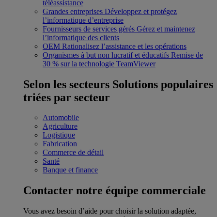
téléassistance
Grandes entreprises
Développez et protégez
l’informatique d’entreprise
Fournisseurs de services gérés
Gérez et maintenez
l’informatique des clients
OEM
Rationalisez l’assistance et les opérations
Organismes à but non lucratif et éducatifs
Remise de
30 % sur la technologie TeamViewer
Selon les secteurs
Solutions populaires
triées par secteur
Automobile
Agriculture
Logistique
Fabrication
Commerce de détail
Santé
Banque et finance
Contacter notre équipe commerciale
Vous avez besoin d’aide pour choisir la solution adaptée,