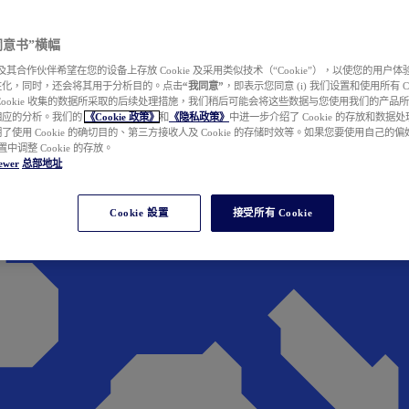
e 同意书”横幅
wer 及其合作伙伴希望在您的设备上存放 Cookie 及采用类似技术（“Cookie”），以使您的用
性化，同时，还会将其用于分析目的。点击
“我同意”
，即表示您同意 (i) 我们设置和使用所有 Cook
Cookie 收集的数据所采取的后续处理措施，我们稍后可能会将这些数据与您使用我们的产品
相应的分析。我们的
《Cookie 政策》
和
《隐私政策》
中进一步介绍了 Cookie 的存放和数据
了使用 Cookie 的确切目的、第三方接收人及 Cookie 的存储时效等。如果您要使用自己的
 设置中调整 Cookie 的存放。
ewer
总部地址
Cookie 設置
接受所有 Cookie