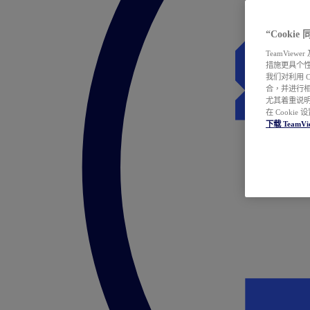
“Cooki
TeamVie
措施更具个
我们对利用 
合，并进行
尤其着重说明
在 Cookie
下载 TeamVi