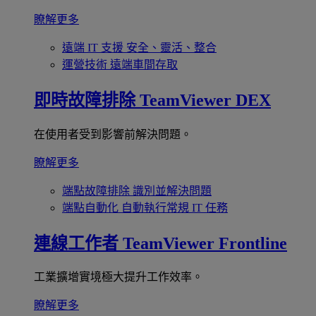
瞭解更多
遠端 IT 支援
安全、靈活、整合
運營技術
遠端車間存取
即時故障排除
TeamViewer DEX
在使用者受到影響前解決問題。
瞭解更多
端點故障排除
識別並解決問題
端點自動化
自動執行常規 IT 任務
連線工作者
TeamViewer Frontline
工業擴增實境極大提升工作效率。
瞭解更多