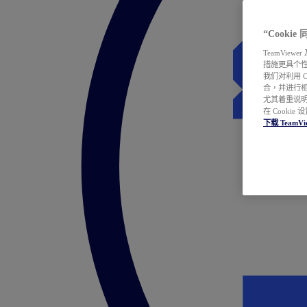
“Cooki
TeamVie
措施更具个
我们对利用 
合，并进行
尤其着重说明
在 Cookie
下载 TeamVi