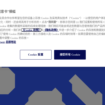
e 同意书”横幅
wer 及其合作伙伴希望在您的设备上存放 Cookie 及采用类似技术（“Cookie”），以使您的用
性化，同时，还会将其用于分析目的。点击
“我同意”
，即表示您同意 (i) 我们设置和使用所有 Cook
Cookie 收集的数据所采取的后续处理措施，我们稍后可能会将这些数据与您使用我们的产品
相应的分析。我们的
《Cookie 政策》
和
《隐私政策》
中进一步介绍了 Cookie 的存放和数据
了使用 Cookie 的确切目的、第三方接收人及 Cookie 的存储时效等。如果您要使用自己的
 设置中调整 Cookie 的存放。
ewer
总部地址
Cookie 設置
接受所有 Cookie