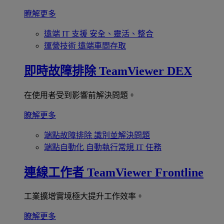
瞭解更多
遠端 IT 支援
安全、靈活、整合
運營技術
遠端車間存取
即時故障排除
TeamViewer DEX
在使用者受到影響前解決問題。
瞭解更多
端點故障排除
識別並解決問題
端點自動化
自動執行常規 IT 任務
連線工作者
TeamViewer Frontline
工業擴增實境極大提升工作效率。
瞭解更多