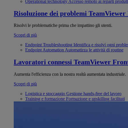
Operational technology
Accesso remoto ai reparti produtt
Risoluzione dei problemi
TeamViewer
Risolvi le problematiche prima che impattino gli utenti.
Scopri di più
Endpoint Troubleshooting
Identifica e risolvi ogni probl
Endpoint Automation
Automatizza le attività di routine
Lavoratori connessi
TeamViewer Front
Aumenta l'efficienza con la nostra realtà aumentata industriale.
Scopri di più
Logistica e stoccaggio
Gestione hands-free del lavoro
Training e formazione
Formazione e upskilling facilitati