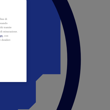
fine di
ionando
lti tramite
e di misurazione.
icy
, con
e desideri