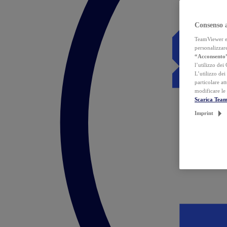
Consenso 
TeamViewer ed 
personalizzare
“Acconsento
l’utilizzo dei
L’utilizzo dei
particolare at
modificare le
Scarica Tea
Imprint