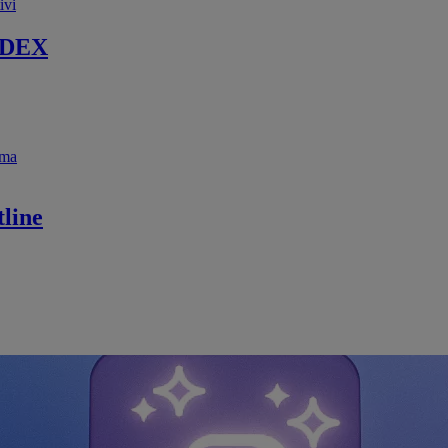
ivi
 DEX
ema
line