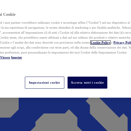
ai Cookie
i suoi partner vorrebbero utilizzare cookie e tecnologie affini (“Cookie”) sul tuo dispositivo al 
 la tua esperienza di navigazione, le nostre abitudini di marketing e per finalità analitiche. Selez
”
, acconsentirai all’impostazione (i) di tutti i Cookie ed alla relativa elaborazione dei dati (ii) racco
 Cookie stessi, che potrebbero essere abbinati a dati sul tuo utilizzo dei prodotti e relative metrich
 Cookie e l’analisi dei dati sono descritti con precisione nella nostra
Cookie Policy
e
Privacy Pol
tenzione agli scopi, alla condivisione con terze parti, ed alla durata della conservazione dei dati. S
 tue preferenze, puoi personalizzare le impostazioni dei tuoi Cookie dalle Impostazioni Cookie.
mViewer
Imprint
Impostazioni cookie
Accetta tutti i cookie