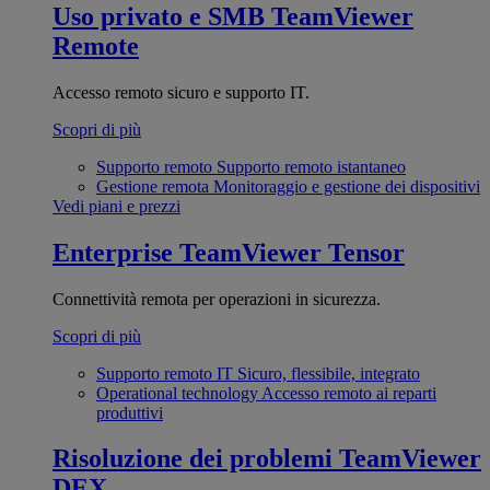
Uso privato e SMB
TeamViewer
Remote
Accesso remoto sicuro e supporto IT.
Scopri di più
Supporto remoto
Supporto remoto istantaneo
Gestione remota
Monitoraggio e gestione dei dispositivi
Vedi piani e prezzi
Enterprise
TeamViewer Tensor
Connettività remota per operazioni in sicurezza.
Scopri di più
Supporto remoto IT
Sicuro, flessibile, integrato
Operational technology
Accesso remoto ai reparti
produttivi
Risoluzione dei problemi
TeamViewer
DEX