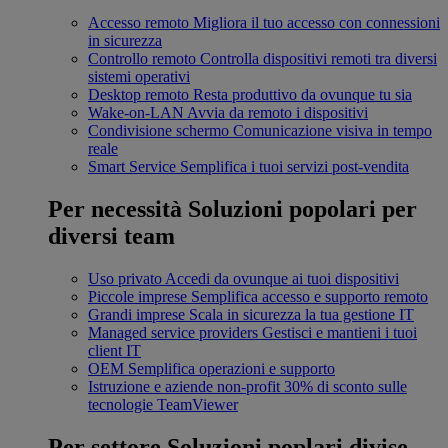
Accesso remoto
Migliora il tuo accesso con connessioni
in sicurezza
Controllo remoto
Controlla dispositivi remoti tra diversi
sistemi operativi
Desktop remoto
Resta produttivo da ovunque tu sia
Wake-on-LAN
Avvia da remoto i dispositivi
Condivisione schermo
Comunicazione visiva in tempo
reale
Smart Service
Semplifica i tuoi servizi post-vendita
Per necessità
Soluzioni popolari per
diversi team
Uso privato
Accedi da ovunque ai tuoi dispositivi
Piccole imprese
Semplifica accesso e supporto remoto
Grandi imprese
Scala in sicurezza la tua gestione IT
Managed service providers
Gestisci e mantieni i tuoi
client IT
OEM
Semplifica operazioni e supporto
Istruzione e aziende non-profit
30% di sconto sulle
tecnologie TeamViewer
Per settore
Soluzioni poplari divise