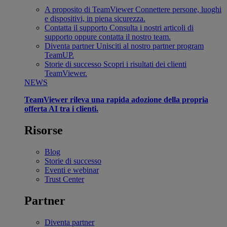
A proposito di TeamViewer
Connettere persone, luoghi
e dispositivi, in piena sicurezza.
Contatta il supporto
Consulta i nostri articoli di
supporto oppure contatta il nostro team.
Diventa partner
Unisciti al nostro partner program
TeamUP.
Storie di successo
Scopri i risultati dei clienti
TeamViewer.
NEWS
TeamViewer rileva una rapida adozione della propria
offerta AI tra i clienti.
Risorse
Blog
Storie di successo
Eventi e webinar
Trust Center
Partner
Diventa partner