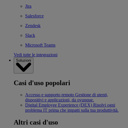
Jira
Salesforce
Zendesk
Slack
Microsoft Teams
Vedi tutte le integrazioni
Soluzioni
Casi d'uso popolari
Accesso e supporto remoto
Gestione di utenti,
dispositivi e applicazioni, da ovunque.
Digital Employee Experience (DEX)
Risolvi ogni
problema IT prima che impatti sulla tua produttività.
Altri casi d'uso