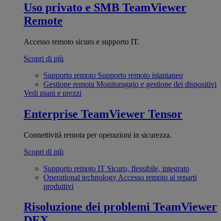
Uso privato e SMB
TeamViewer
Remote
Accesso remoto sicuro e supporto IT.
Scopri di più
Supporto remoto
Supporto remoto istantaneo
Gestione remota
Monitoraggio e gestione dei dispositivi
Vedi piani e prezzi
Enterprise
TeamViewer Tensor
Connettività remota per operazioni in sicurezza.
Scopri di più
Supporto remoto IT
Sicuro, flessibile, integrato
Operational technology
Accesso remoto ai reparti
produttivi
Risoluzione dei problemi
TeamViewer
DEX