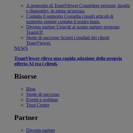
A proposito di TeamViewer
Connettere persone, luoghi
e dispositivi, in piena sicurezza.
Contatta il supporto
Consulta i nostri articoli di
supporto oppure contatta il nostro team.
Diventa partner
Unisciti al nostro partner program
TeamUP.
Storie di successo
Scopri i risultati dei clienti
TeamViewer.
NEWS
TeamViewer rileva una rapida adozione della propria
offerta AI tra i clienti.
Risorse
Blog
Storie di successo
Eventi e webinar
Trust Center
Partner
Diventa partner