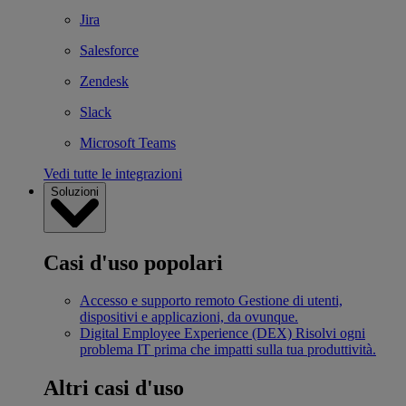
Jira
Salesforce
Zendesk
Slack
Microsoft Teams
Vedi tutte le integrazioni
Soluzioni
Casi d'uso popolari
Accesso e supporto remoto
Gestione di utenti,
dispositivi e applicazioni, da ovunque.
Digital Employee Experience (DEX)
Risolvi ogni
problema IT prima che impatti sulla tua produttività.
Altri casi d'uso