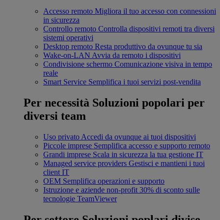
Accesso remoto
Migliora il tuo accesso con connessioni
in sicurezza
Controllo remoto
Controlla dispositivi remoti tra diversi
sistemi operativi
Desktop remoto
Resta produttivo da ovunque tu sia
Wake-on-LAN
Avvia da remoto i dispositivi
Condivisione schermo
Comunicazione visiva in tempo
reale
Smart Service
Semplifica i tuoi servizi post-vendita
Per necessità
Soluzioni popolari per
diversi team
Uso privato
Accedi da ovunque ai tuoi dispositivi
Piccole imprese
Semplifica accesso e supporto remoto
Grandi imprese
Scala in sicurezza la tua gestione IT
Managed service providers
Gestisci e mantieni i tuoi
client IT
OEM
Semplifica operazioni e supporto
Istruzione e aziende non-profit
30% di sconto sulle
tecnologie TeamViewer
Per settore
Soluzioni poplari divise