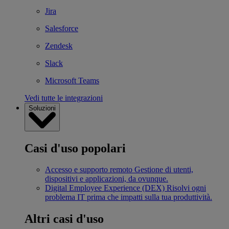
Jira
Salesforce
Zendesk
Slack
Microsoft Teams
Vedi tutte le integrazioni
Soluzioni
Casi d'uso popolari
Accesso e supporto remoto
Gestione di utenti,
dispositivi e applicazioni, da ovunque.
Digital Employee Experience (DEX)
Risolvi ogni
problema IT prima che impatti sulla tua produttività.
Altri casi d'uso