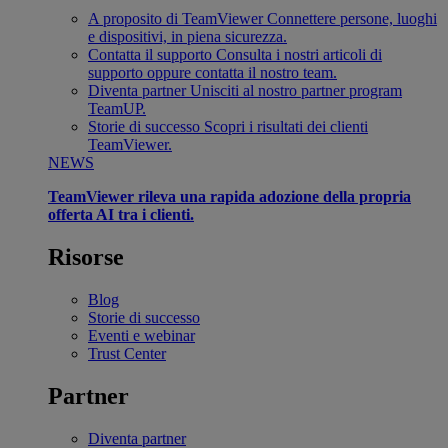
A proposito di TeamViewer
Connettere persone, luoghi
e dispositivi, in piena sicurezza.
Contatta il supporto
Consulta i nostri articoli di
supporto oppure contatta il nostro team.
Diventa partner
Unisciti al nostro partner program
TeamUP.
Storie di successo
Scopri i risultati dei clienti
TeamViewer.
NEWS
TeamViewer rileva una rapida adozione della propria
offerta AI tra i clienti.
Risorse
Blog
Storie di successo
Eventi e webinar
Trust Center
Partner
Diventa partner