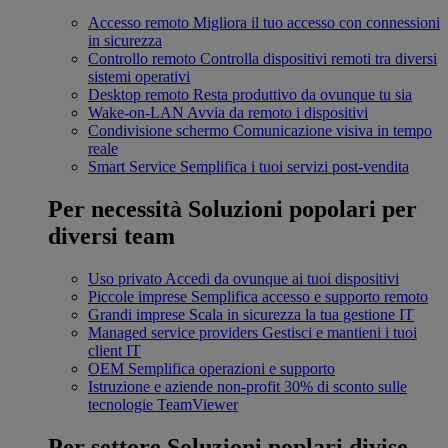
Accesso remoto
Migliora il tuo accesso con connessioni
in sicurezza
Controllo remoto
Controlla dispositivi remoti tra diversi
sistemi operativi
Desktop remoto
Resta produttivo da ovunque tu sia
Wake-on-LAN
Avvia da remoto i dispositivi
Condivisione schermo
Comunicazione visiva in tempo
reale
Smart Service
Semplifica i tuoi servizi post-vendita
Per necessità
Soluzioni popolari per
diversi team
Uso privato
Accedi da ovunque ai tuoi dispositivi
Piccole imprese
Semplifica accesso e supporto remoto
Grandi imprese
Scala in sicurezza la tua gestione IT
Managed service providers
Gestisci e mantieni i tuoi
client IT
OEM
Semplifica operazioni e supporto
Istruzione e aziende non-profit
30% di sconto sulle
tecnologie TeamViewer
Per settore
Soluzioni poplari divise