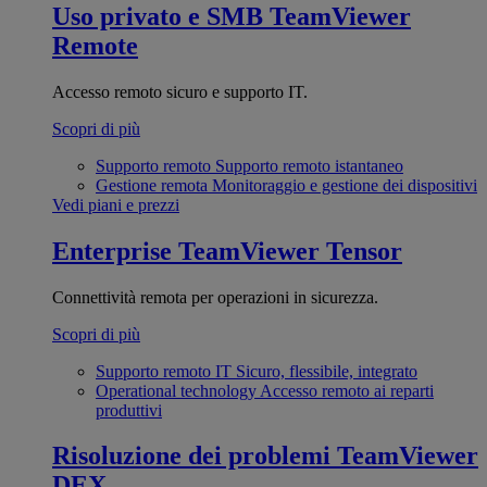
Uso privato e SMB
TeamViewer
Remote
Accesso remoto sicuro e supporto IT.
Scopri di più
Supporto remoto
Supporto remoto istantaneo
Gestione remota
Monitoraggio e gestione dei dispositivi
Vedi piani e prezzi
Enterprise
TeamViewer Tensor
Connettività remota per operazioni in sicurezza.
Scopri di più
Supporto remoto IT
Sicuro, flessibile, integrato
Operational technology
Accesso remoto ai reparti
produttivi
Risoluzione dei problemi
TeamViewer
DEX