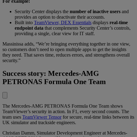
For example:
Security Center displays the
number of inactive users
and
provides an option to deactivate their accounts.
Built into
TeamViewer, DEX Essentials
displays
real-time
endpoint data
that complements Security Center’s controls,
providing a single, clear view for IT staff.
Massinissa adds, “We’re bringing everything together in one view,
so customers don’t need to open multiple apps to get the insights
they need. That saves time, reduces errors, and strengthens overall
security.”
Success story: Mercedes-AMG
PETRONAS Formula One Team
The Mercedes-AMG PETRONAS Formula One Team shows
TeamViewer’s security in action. In F1, every second counts. The
team uses
TeamViewer Tensor
for secure, real-time links between its
UK simulator and trackside engineers.
Christian Damm, Simulator Development Engineer at Mercedes-