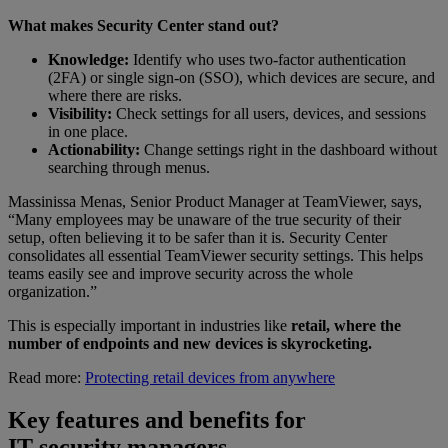
What makes Security Center stand out?
Knowledge:
Identify who uses two-factor authentication
(2FA) or single sign-on (SSO), which devices are secure, and
where there are risks.
Visibility:
Check settings for all users, devices, and sessions
in one place.
Actionability:
Change settings right in the dashboard without
searching through menus.
Massinissa Menas, Senior Product Manager at TeamViewer, says,
“Many employees may be unaware of the true security of their
setup, often believing it to be safer than it is. Security Center
consolidates all essential TeamViewer security settings. This helps
teams easily see and improve security across the whole
organization.”
This is especially important in industries like
retail, where the
number of endpoints and new devices is skyrocketing.
Read more:
Protecting retail devices from anywhere
Key features and benefits for
IT security managers