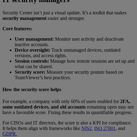
Security Center isn’t just a visual update. It’s a toolkit that makes
security management
easier and stronger.
Core features:
User management:
Monitor user activity and deactivate
inactive accounts.
Device oversight:
Track unmanaged devices, outdated
versions, and access rights.
Session controls:
Manage how remote sessions are set up and
what can be shared.
Security score:
Measure your security posture based on
TeamViewer’s best practices.
How the security score helps
For example, a company with only 60% of users enabled for
2FA,
some outdated devices, and old accounts
remaining open may not
have a favorable score. Fixing these results in quantifiable progress.
For CISOs and IT directors, the score is also a KPI for compliance.
It helps them align with frameworks like
NIS2
,
ISO 27001
, and
GDPR.