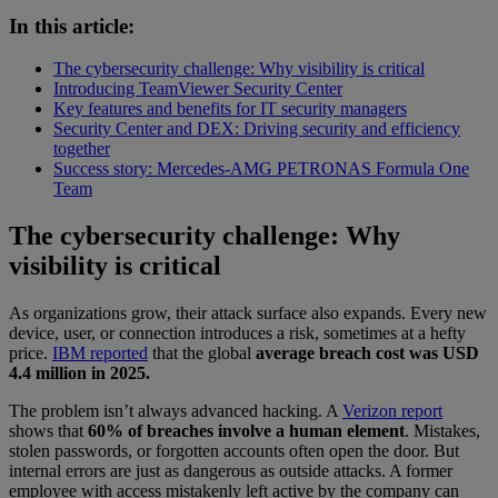
In this article:
The cybersecurity challenge: Why visibility is critical
Introducing TeamViewer Security Center
Key features and benefits for IT security managers
Security Center and DEX: Driving security and efficiency
together
Success story: Mercedes-AMG PETRONAS Formula One
Team
The cybersecurity challenge: Why
visibility is critical
As organizations grow, their attack surface also expands. Every new
device, user, or connection introduces a risk, sometimes at a hefty
price.
IBM reported
that the global
average breach cost was USD
4.4 million in 2025.
The problem isn’t always advanced hacking. A
Verizon report
shows that
60% of breaches involve a human element
. Mistakes,
stolen passwords, or forgotten accounts often open the door. But
internal errors are just as dangerous as outside attacks. A former
employee with access mistakenly left active by the company can