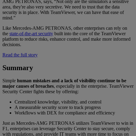
AMG PETRONAS, says, “Not only are the simulators a sensitive
area, they're also very secretive. We need to trust that the data
security is in place. With TeamViewer, we can have that ease of
mind.”
Like Mercedes-AMG PETRONAS, other enterprises can rely on
the
state-of-the-art security
built into the core of the TeamViewer
platform to reduce risks, enhance control, and make more informed
decisions.
Read the full story
Summary
Simple
human mistakes and a lack of visibility continue to be
major causes of breaches
, especially in the enterprise. TeamViewer
Security Center fights these by offering:
Centralized knowledge, visibility, and control
A measurable security score to track progress
Workflows with DEX for compliance and efficiency
Just as Mercedes-AMG PETRONAS utilizes TeamViewer to win in
F1, enterprises can leverage Security Center to stay secure, comply
with regulations, and provide IT teams with more time to focus on