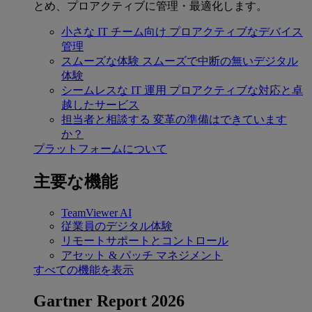
とめ、プロアクティブに管理・最適化します。
小さな IT チーム向け
プロアクティブなデバイス
管理
スムーズな体験
スムーズで中断の無いデジタル
体験
シームレスな IT 運用
プロアクティブな対応と卓
越したサービス
担当者と相談する
変革の準備はできています
か？
プラットフォームについて
主要な機能
TeamViewer AI
従業員のデジタル体験
リモートサポートとコントロール
アセット & パッチ マネジメント
すべての機能を表示
Gartner Report 2026