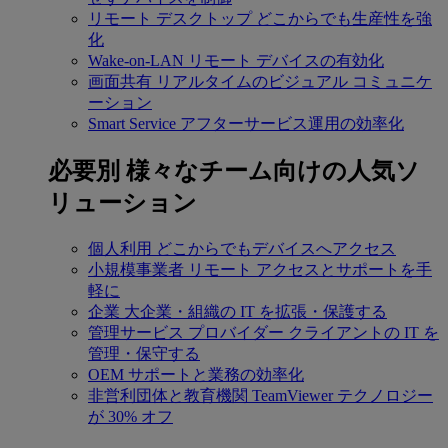
リモート デスクトップ
どこからでも生産性を強
化
Wake-on-LAN
リモート デバイスの有効化
画面共有
リアルタイムのビジュアル コミュニケ
ーション
Smart Service
アフターサービス運用の効率化
必要別
様々なチーム向けの人気ソ
リューション
個人利用
どこからでもデバイスへアクセス
小規模事業者
リモート アクセスとサポートを手
軽に
企業
大企業・組織の IT を拡張・保護する
管理サービス プロバイダー
クライアントの IT を
管理・保守する
OEM
サポートと業務の効率化
非営利団体と教育機関
TeamViewer テクノロジー
が 30% オフ