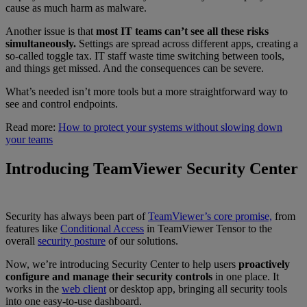
cause as much harm as malware.
Another issue is that
most IT teams can’t see all these risks
simultaneously.
Settings are spread across different apps, creating a
so-called toggle tax. IT staff waste time switching between tools,
and things get missed. And the consequences can be severe.
What’s needed isn’t more tools but a more straightforward way to
see and control endpoints.
Read more:
How to protect your systems without slowing down
your teams
Introducing TeamViewer Security Center
Security has always been part of
TeamViewer’s core promise,
from
features like
Conditional Access
in TeamViewer Tensor to the
overall
security posture
of our solutions.
Now, we’re introducing Security Center to help users
proactively
configure and manage their security controls
in one place. It
works in the
web client
or desktop app, bringing all security tools
into one easy-to-use dashboard.