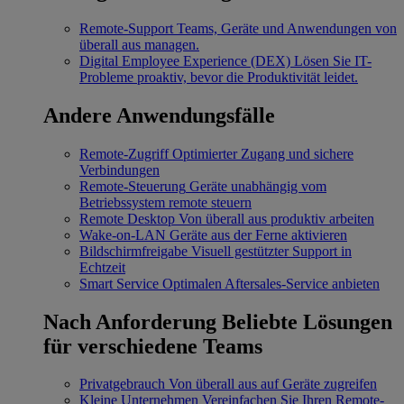
Remote-Support
Teams, Geräte und Anwendungen von
überall aus managen.
Digital Employee Experience (DEX)
Lösen Sie IT-
Probleme proaktiv, bevor die Produktivität leidet.
Andere Anwendungsfälle
Remote-Zugriff
Optimierter Zugang und sichere
Verbindungen
Remote-Steuerung
Geräte unabhängig vom
Betriebssystem remote steuern
Remote Desktop
Von überall aus produktiv arbeiten
Wake-on-LAN
Geräte aus der Ferne aktivieren
Bildschirmfreigabe
Visuell gestützter Support in
Echtzeit
Smart Service
Optimalen Aftersales-Service anbieten
Nach Anforderung
Beliebte Lösungen
für verschiedene Teams
Privatgebrauch
Von überall aus auf Geräte zugreifen
Kleine Unternehmen
Vereinfachen Sie Ihren Remote-