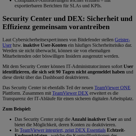
Compliance-Anforderungen leichter erfüllen – mit
exportierbaren Berichten für SLAs und KPIs.
Security Center und DEX: Sicherheit und
Effizienz gemeinsam vorantreiben
Laut Cybersicherheitsexpert:innen von Bitdefender stellen
Geister-
User
bzw.
inaktive User-Konten
ein häufiges Sicherheitsrisiko dar.
Werden sie nicht überwacht, können sie von ehemaligen
Mitarbeitenden oder böswilligen Insidern ausgenutzt werden.
Mit dem Security Center können IT-Administrator:innen sofort
User
identifizieren, die sich seit 90 Tagen nicht angemeldet haben
und
diese direkt über das Dashboard deaktivieren.
Das Security Center ist ebenfalls Teil der neuen
TeamViewer ONE
Plattform. Zusammen mit
TeamViewer DEX
erweitert es die
Transparenz der IT-Abläufe für einen sicheren digitalen Arbeitsplatz.
Zum Beispiel:
Das Security Center zeigt die
Anzahl inaktiver User
an und
bietet die Möglichkeit, deren Konten zu deaktivieren.
In
TeamViewer integriert, zeigt DEX Essentials
Echtzeit-
Endpunktdaten
, welche die Kontrollfunktionen des